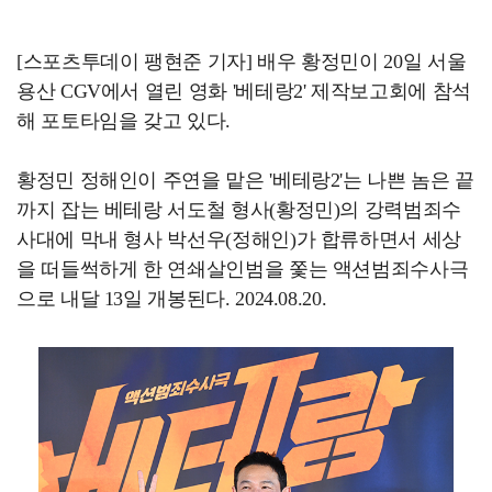
[스포츠투데이 팽현준 기자] 배우 황정민이 20일 서울
용산 CGV에서 열린 영화 '베테랑2' 제작보고회에 참석
해 포토타임을 갖고 있다.
황정민 정해인이 주연을 맡은 '베테랑2'는 나쁜 놈은 끝
까지 잡는 베테랑 서도철 형사(황정민)의 강력범죄수
사대에 막내 형사 박선우(정해인)가 합류하면서 세상
을 떠들썩하게 한 연쇄살인범을 쫓는 액션범죄수사극
으로 내달 13일 개봉된다. 2024.08.20.