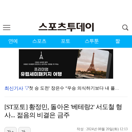
연예
스포츠
포토
스투툰
짤
최신기사 ▽
'첫 승 도전' 장은수 "우승 의식하기보다 내 플레이에…
에스파, '쇠맛'부터 '달콤한 맛'까지…고척돔 가득 채…
[ST포토] 황정민, 돌아온 '베테랑2' 서도철 형
에스파, 고척돔 입성…공연 시작 40분 만에 첫 인사 …
사... 젊음의 비결은 금주
블랙핑크, 10주년 행사 논란에 사과 "커뮤니케이션 문…
작성 : 2024년 08월 20일(화) 12:13
가+
가-
에스파 고척돔 공연에 반가운 얼굴…아이들 미연·트와이스…