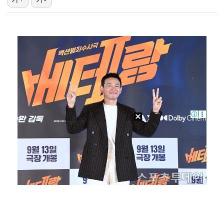
박지민 아나운서 "발리까지 갔는데…'피의 게임2' 출연…
'리그 2연패 정조준' 아스널, 뉴캐슬서 기마랑이스 영…
맨시티 마레스카 감독 "이강인은 훌륭한 선수…아틀레티코…
"언론사 대표·국회의원도"…최연청, 판사 남편까지 화려…
[ST포토] 이강인, 환하게 웃으며