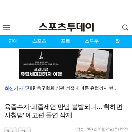
연예
스포츠
포토
스투툰
짤
최신기사 ▽
대한축구협회 심판 성접대 파문 유럽까지 번졌다…佛 매체…
'첫 승 도전' 장은수 "우승 의식하기보다 내 플레이에…
육즙수지·과즙세연 만남 불발되나…'취하면
'황정민 스토킹 혐의' A씨 11일 결심 공판
사칭범' 예고편 돌연 삭제
에스파, 고척돔 입성…공연 시작 40분 만에 첫 인사 …
작성 : 2024년 09월 26일(목) 19:20
가+
가-
맨시티 마레스카 감독 "이강인은 훌륭한 선수…아틀레티코…