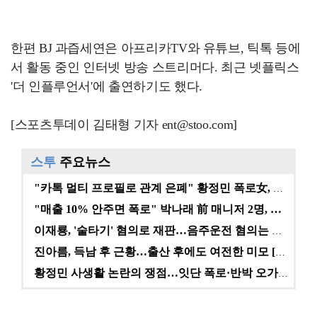
한편 BJ 과즙세연은 아프리카TV와 유튜브, 틱톡 등에
서 활동 중인 인터넷 방송 스트리머다. 최근 넷플릭스
'더 인플루언서'에 출연하기도 했다.
[스포츠투데이 김태형 기자 ent@stoo.com]
스투
주요뉴스
"카톡 멀티 프로필로 관계 은폐" 황정민 폭로女, 문자…
"매출 10% 안주면 폭로" 박나래 前 매니저 2명, …
이재룡, '술타기' 혐의로 재판…음주운전 혐의는 미적용…
진아름, 득남 후 근황…출산 후에도 여전한 미모 [스타…
황정민 사생활 논란의 쟁점…잇단 폭로·반박 오가는 소모…