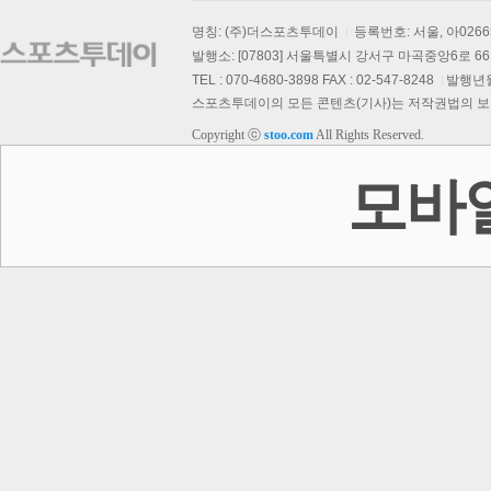
명칭: (주)더스포츠투데이
등록번호: 서울, 아026
발행소: [07803] 서울특별시 강서구 마곡중앙6로 66,
TEL : 070-4680-3898 FAX : 02-547-8248
발행년월일
스포츠투데이의 모든 콘텐츠(기사)는 저작권법의 보호를
Copyright ⓒ
stoo.com
All Rights Reserved.
모바