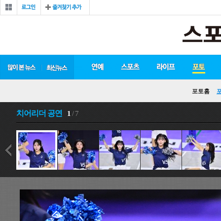
포토홈
치어리더 공연
1
/ 7