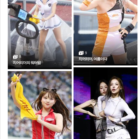
체
인
9
8
치어리더, 여름이다
치어리더의 워터밤
포토갤러리
전