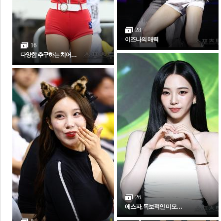
28
이즈나의 매력
16
다양함 추구하는 치어…
26
에스파, 독보적인 미모…