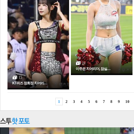
21
이주은 치어리더, 잠실…
15
KT위즈 정희정 치어리…
1
2
3
4
5
6
7
8
9
10