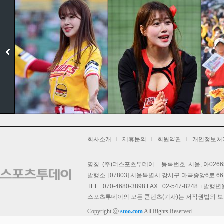
회사소개
제휴문의
회원약관
개인정보처
명칭: (주)더스포츠투데이
등록번호: 서울, 아026
발행소: [07803] 서울특별시 강서구 마곡중앙6로 66,
기
TEL : 070-4680-3898 FAX : 02-547-8248
발행년월일
스포츠투데이의 모든 콘텐츠(기사)는 저작권법의 보호를
Copyright ⓒ
stoo.com
All Rights Reserved.
스투 핫 포토