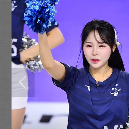
전
로그
즐겨찾기
많이 본 뉴스
최신 뉴스
연예
스포츠
라이프
포토
이