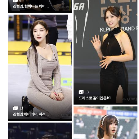
8
김현영, 핫하다는 치어…
보
13
드레스로 갈아입은 KL…
13
김현영 치어리더, 파격…