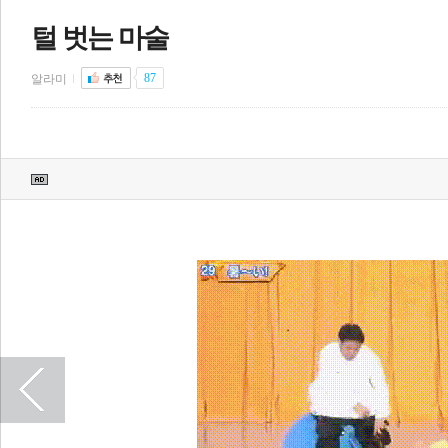
털 벗는 마술
전
로그
즐겨찾기
87
알라미
많이 본 뉴스
최신 뉴스
연예
스포츠
라이프
포토