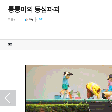
퉁퉁이의 동심파괴
전
로그
즐겨찾기
106
공굴리기
많이 본 뉴스
최신 뉴스
연예
스포츠
라이프
포토