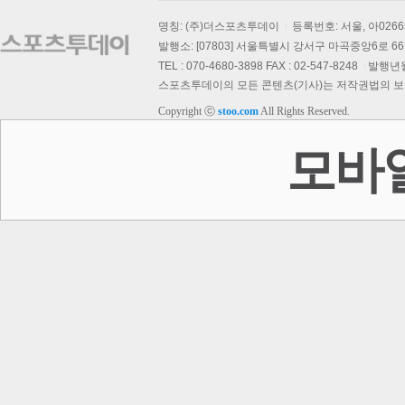
명칭: (주)더스포츠투데이
등록번호: 서울, 아026
발행소: [07803] 서울특별시 강서구 마곡중앙6로 66,
TEL : 070-4680-3898 FAX : 02-547-8248
발행년월일
스포츠투데이의 모든 콘텐츠(기사)는 저작권법의 보호를
Copyright ⓒ
stoo.com
All Rights Reserved.
모바