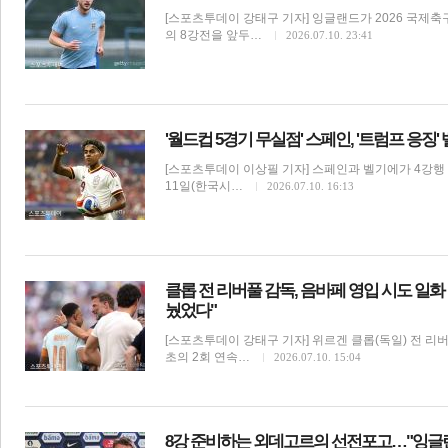
[스포츠투데이 강태구 기자] 잉글랜드가 2026 국제축
의 8강전을 앞두…
2026.07.10. 23:41
'월드컵 5경기 무실점' 스페인, '트럼프 응징'
[스포츠투데이 이상필 기자] 스페인과 벨기에가 4강행
11일(한국시…
2026.07.10. 16:13
클롭 전 리버풀 감독, 음바페 영입 시도 일
눴었다"
[스포츠투데이 강태구 기자] 위르겐 클롭(독일) 전 리
초의 2회 연속…
2026.07.10. 15:04
8강 준비하는 외데고르의 선전포고…"잉글랜