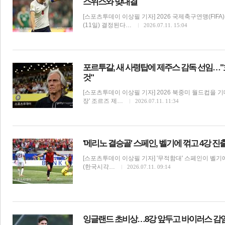
스위스와 맞대결
[스포츠투데이 이상필 기자] 2026 국제축구연맹(FIFA
(11일) 결정된다…
2026.07.11. 15:04
포르투갈, 새 사령탑에 제주스 감독 선임…
것"
체
인
[스포츠투데이 이상필 기자] 2026 북중미 월드컵을 
장' 조르즈 제…
2026.07.11. 11:34
'메리노 결승골' 스페인, 벨기에 꺾고 4강
[스포츠투데이 이상필 기자] '무적함대' 스페인이 벨기
(한국시각…
2026.07.11. 09:14
잉글랜드 초비상…8강 앞두고 바이러스 감