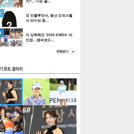
지?…'나는 솔…
日 인플루언서, 용산 오피스텔
서 라이브 중…
스투펀
더 강력해진 '2026 KWDA' 라
인업…앰퍼샌드…
US
이 본 뉴스
스포츠
포토