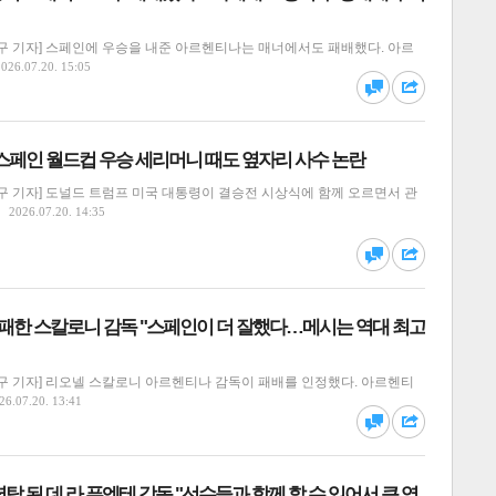
구 기자] 스페인에 우승을 내준 아르헨티나는 매너에서도 패배했다. 아르
달기
하기
2026.07.20. 15:05
댓글
공유
스페인 월드컵 우승 세리머니 때도 옆자리 사수 논란
구 기자] 도널드 트럼프 미국 대통령이 결승전 시상식에 함께 오르면서 관
2026.07.20. 14:35
달기
하기
댓글
공유
실패한 스칼로니 감독 "스페인이 더 잘했다…메시는 역대 최고
구 기자] 리오넬 스칼로니 아르헨티나 감독이 패배를 인정했다. 아르헨티
달기
하기
26.07.20. 13:41
댓글
공유
탑 된 데 라 푸엔테 감독 "선수들과 함께 할 수 있어서 큰 영