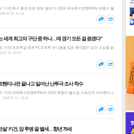
1
기자] 축구 통계 전문 매체 '옵타'가 2026 국제축구연맹(FIFA) 북중미 월
026.07.21. 11:16
2
댓글
공유
 세계 최고의 구단 중 하나…매 경기 모든 걸 쏟겠다"
3
 기자] 포르투갈 명문 FC포르투 유니폼을 입은 황인범이 입단 소감을 밝
6.07.21. 10:16
댓글
공유
인
-아르헨티나전 끝나고 일어난 난투극 조사 착수
 기자] 국제축구연맹(FIFA)이 2026 북중미 월드컵 스페인과 아르헨티나
2026.07.21. 10:19
댓글
공유
설' 키건, 암 투병 끝 별세…향년 75세