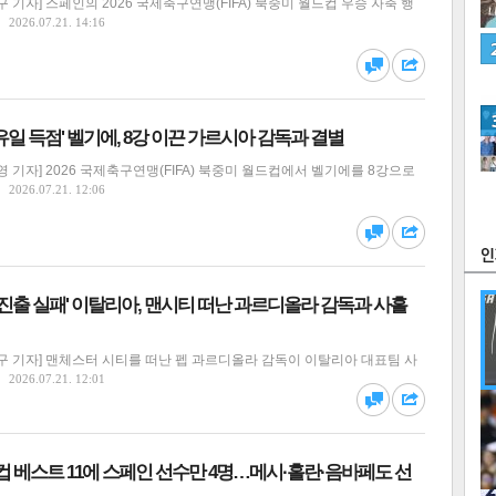
 기자] 스페인의 2026 국제축구연맹(FIFA) 북중미 월드컵 우승 자축 행
2026.07.21. 14:16
유일 득점' 벨기에, 8강 이끈 가르시아 감독과 결별
 기자] 2026 국제축구연맹(FIFA) 북중미 월드컵에서 벨기에를 8강으로
츠
라이프
포토
만화
2026.07.21. 12:06
FOC
선 진출 실패' 이탈리아, 맨시티 떠난 과르디올라 감독과 사흘
구 기자] 맨체스터 시티를 떠난 펩 과르디올라 감독이 이탈리아 대표팀 사
2026.07.21. 12:01
많
연예
드컵 베스트 11에 스페인 선수만 4명…메시·홀란·음바페도 선