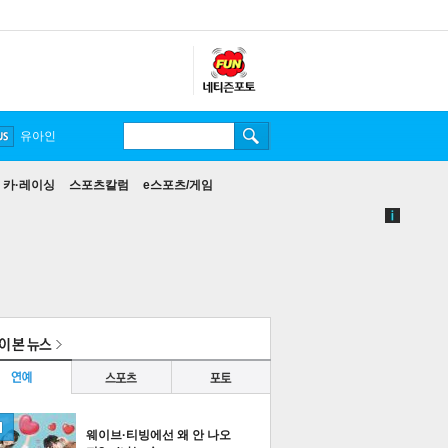
유아인
카·레이싱
스포츠칼럼
e스포츠/게임
웨이브·티빙에선 왜 안 나오