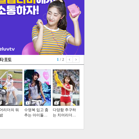
1
/ 2
어리더의 워
수영복 입고 춤
다양함 추구하
밤
추는 아이돌…
는 치어리더…