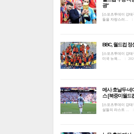
광"
[스포츠투데이 강태구
들을 자랑스러…
BBC, 월드컵 
[스포츠투데이 강태구
미국 뉴욕…
202
메시·호날두·네
스 [북중미월드
[스포츠투데이 강태구
설들의 라스트 …