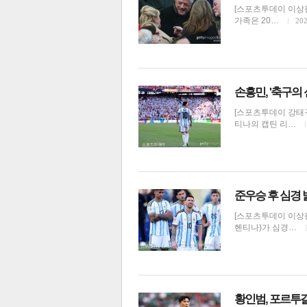
[스포츠투데이 이상필
가족은 20…
202
손흥민, '축구의
체
인
[스포츠투데이 강태구
티나의 캡틴 리…
준우승 후 심경 
[스포츠투데이 이상필
헨티나)가 심경…
황인범, 포르투갈