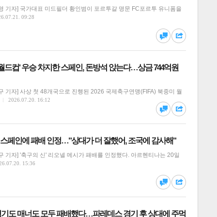
영 기자] 국가대표 미드필더 황인범이 포르투갈 명문 FC포르투 유니폼을
6.07.21. 09:28
댓글
공유
국 월드컵' 우승 차지한 스페인, 돈방석 앉는다…상금 744억원
기자] 사상 첫 48개국으로 진행된 2026 국제축구연맹(FIFA) 북중미 월
달기
하기
2026.07.20. 16:12
스
댓글
공유
시, 스페인에 패배 인정…"상대가 더 잘했어, 조국에 감사해"
 기자] '축구의 신' 리오넬 메시가 패배를 인정했다. 아르헨티나는 20일
26.07.20. 15:36
달기
하기
댓글
공유
기도 매너도 모두 패배했다…파레데스 경기 후 상대에 주먹