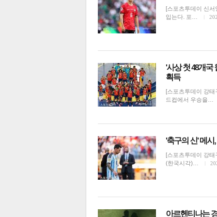
[스포츠투데이 신서
입는다. 포…
202
'사상 첫 48개
획득
[스포츠투데이 강태구 
드컵에서 우승을…
'축구의 신' 메
[스포츠투데이 강태구
(한국시각)…
20
아르헨티나는 경