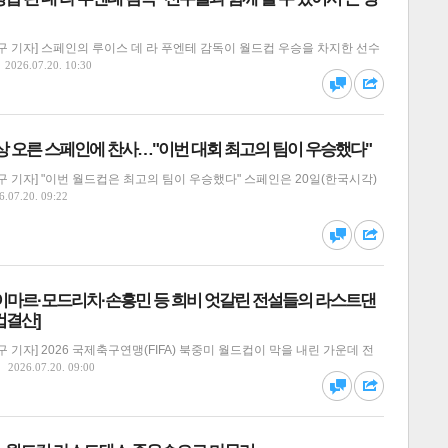
 기자] 스페인의 루이스 데 라 푸엔테 감독이 월드컵 우승을 차지한 선수
달기
하기
2026.07.20. 10:30
댓글
공유
정상 오른 스페인에 찬사…"이번 대회 최고의 팀이 우승했다"
 기자] "이번 월드컵은 최고의 팀이 우승했다" 스페인은 20일(한국시각)
6.07.20. 09:22
달기
하기
댓글
공유
이마르·모드리치·손흥민 등 희비 엇갈린 전설들의 라스트댄
컵결산]
 기자] 2026 국제축구연맹(FIFA) 북중미 월드컵이 막을 내린 가운데 전
달기
하기
2026.07.20. 09:00
댓글
공유