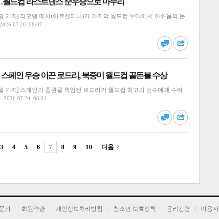
…월드컵 라스트댄스 준우승으로 마무리
필 기자] 리오넬 메시(아르헨티나)가 마지막 월드컵 무대에서 아쉬움의 눈
2026.07.20. 08:07
달기
하기
댓글
공유
' 스페인 우승 이끈 로드리, 북중미 월드컵 골든볼 수상
필 기자] 스페인의 중원을 책임진 로드리가 월드컵 최고의 선수에게 수여
2026.07.20. 08:04
달기
하기
댓글
공유
3
4
5
6
7
8
9
10
다음
달기
하기
댓글
공유
문의
회원약관
개인정보처리방침
청소년 보호정책
윤리강령
이용자