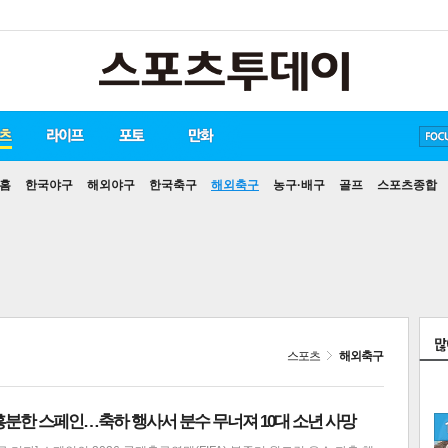
송중기
방탄소년단
손흥민
홈
한국야구
해외야구
한국축구
해외축구
농구·배구
골프
스포츠종합
스포츠
해외축구
흥분한 스페인…축하 행사서 분수 무너져 10대 소년 사망