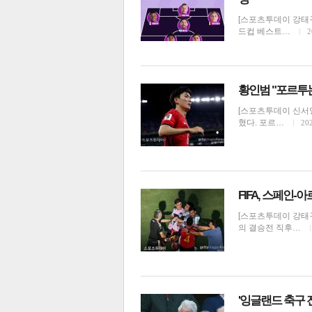
[스포츠투데이 강태구 
드컵 베스트…
2
황인범 "포르투는
[스포츠투데이 신서영
혔다. 포르…
202
FIFA, 스페인
[스포츠투데이 강태구
의 결승전 직후…
'잉글랜드 축구 전