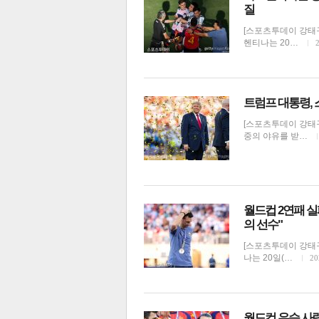
질
[스포츠투데이 강태
헨티나는 20…
트럼프 대통령, 
[스포츠투데이 강태
중의 야유를 받…
보
월드컵 2연패 
의 선수"
[스포츠투데이 강태
나는 20일(…
20
월드컵 우승 사령