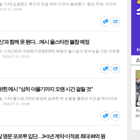
 기자] 잉글랜드 축구의 전설 케빈 키건이 별세했다. 향년 75세. 키건의
6.07.21. 10:06
댓글
공유
 신'과 함께 못 뛴다…메시 올스타전 불참 예정
 기자] 2026 국제축구연맹(FIFA) 북중미 월드컵서 준우승을 거둔 아르헨
2026.07.21. 09:51
댓글
공유
밝힌 메시 "상처 아물기까지 오랜 시간 걸릴 것"
 기자] 월드컵 2연패 달성에 실패한 뒤 눈물을 흘렸던 리오넬 메시(아르
2026.07.21. 09:48
치
터
댓글
공유
 명문 포르투 입단…3+1년 계약·이적료 최대 84억 원