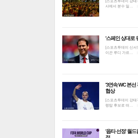
[스포츠투데이 강태구
사에서 분수 일…
전
로그
즐겨찾기
'스페인 상대로 
[스포츠투데이 신서영
많이 본 뉴스
최신 뉴스
연예
스포
이끈 루디 가르…
'3연속 WC 본
협상
[스포츠투데이 강태
령탑 후보로 떠…
해외축구
'옵타 선정' 월
정