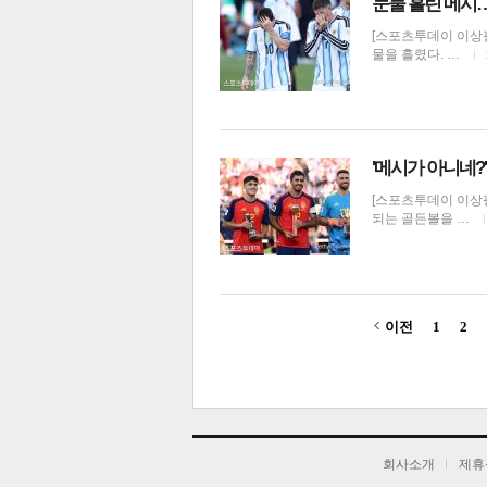
눈물 흘린 메시
[스포츠투데이 이상
물을 흘렸다. …
'메시가 아니네?
[스포츠투데이 이상
되는 골든볼을 …
이전
1
2
기
회사소개
제휴