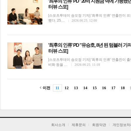
'최후의 인류' PD "20억 지원금 덕에 가능했
터뷰 스포]
[스포츠투데이 송오정 기자] '최후의 인류' 연출진이 
했다. 25…
2026.06.25. 12:00
'최후의 인류' PD "유승호, 8년 된 텀블러 
터뷰 스포]
[스포츠투데이 송오정 기자] '최후의 인류' 연출진이 
비화 등을 …
2026.06.25. 11:18
이전
11
12
13
14
15
16
17
18
기
회사소개
제휴문의
회원약관
개인정보처