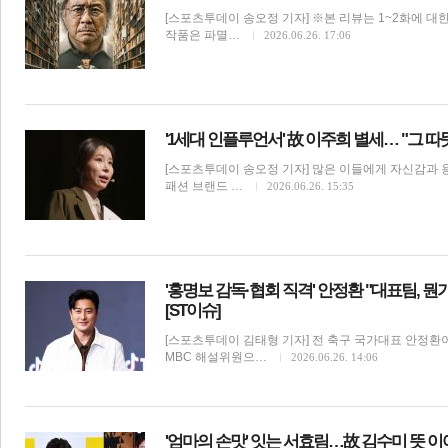
[스포츠투데이 송오정 기자] ※본 리뷰는 1~2화에 대
작품은 파멸…
2026.06.26. 17:06
'1세대 인플루언서' 故 이주희 별세… "그 따
[스포츠투데이 송오정 기자] 많은 이들에게 자신감과
패션 브랜드 …
2026.06.26. 15:35
'홍명보 감독·협회 직격' 안정환 "대표팀, 
[ST이슈]
[스포츠투데이 김태형 기자] 전 축구 국가대표 안정환이 
MBC 해설위원으…
2026.06.26. 14:06
'엄마의 손맛' 잇는 서효림…故 김수미 뜻 이어