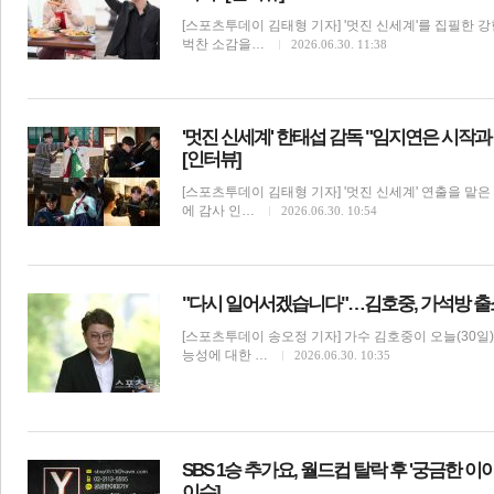
[스포츠투데이 김태형 기자] '멋진 신세계'를 집필한 
벅찬 소감을…
2026.06.30. 11:38
전
로그
즐겨찾기
'멋진 신세계' 한태섭 감독 "임지연은 시작
[인터뷰]
많이 본 뉴스
최신 뉴스
연예
스포츠
라이프
포토
[스포츠투데이 김태형 기자] '멋진 신세계' 연출을 맡
에 감사 인…
2026.06.30. 10:54
"다시 일어서겠습니다"…김호중, 가석방 출소 
[스포츠투데이 송오정 기자] 가수 김호중이 오늘(30일
능성에 대한 …
2026.06.30. 10:35
스투 인터뷰/칼럼
SBS 1승 추가요, 월드컵 탈락 후 '궁금한 이야
이슈]