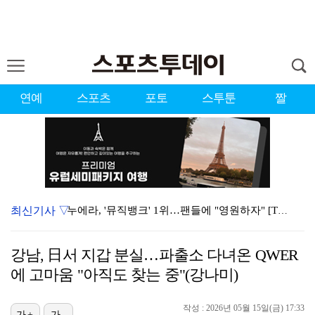
연예
스포츠
포토
스투툰
짤
최신기사 ▽
누에라, '뮤직뱅크' 1위…팬들에 "영원하자" [TV캡…
강채연, 제주삼다수 2R 깜짝 선두 도약…박민지 공동 …
강남, 日서 지갑 분실…파출소 다녀온 QWER
서장훈 감독 "내 능력 부족" 자책하게 만든 펜타곤과의…
에 고마움 "아직도 찾는 중"(강나미)
폭발까지 5분…안보현·정은채, 목숨 건 사투 시작(재벌…
작성 : 2026년 05월 15일(금) 17:33
가+
가-
대한축구협회의 '심판 성접대'…최악의 경우 런던 올림픽…