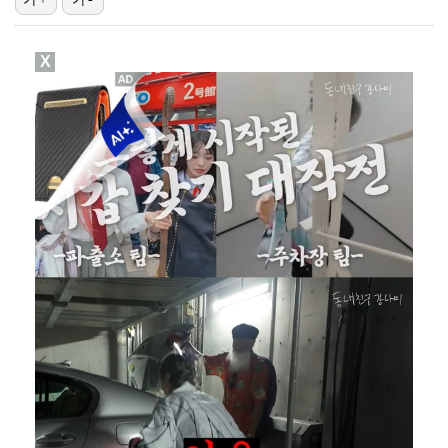
이강인, 아틀레티코 마드리드 첫 훈련 진행…9일 맨시티…
X
폭발물 지킨 안보현, '악마 교관' 정은채와 재회(재벌…
대놓고 '심판 마사지'로 결재 받기도…최종 결재권자는 …
'1라운드 115위' 김민별, 2라운드 7타 줄이며 7…
외신까지 퍼지고 있는 축구협회 성접대 논란…2002 한…