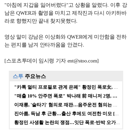
"아침에 지갑을 잃어버렸다"고 상황을 알렸다. 이후 강
남은 QWER과 촬영을 마치고 제작진과 다시 아키하바
라로 향했지만 끝내 찾지못했다.
영상 말미 강남은 이상화와 QWER에게 미안함을 전하
는 편지를 남겨 안타까움을 안겼다.
[스포츠투데이 임시령 기자 ent@stoo.com]
스투
주요뉴스
"카톡 멀티 프로필로 관계 은폐" 황정민 폭로女, 문자…
"매출 10% 안주면 폭로" 박나래 前 매니저 2명, …
이재룡, '술타기' 혐의로 재판…음주운전 혐의는 미적용…
진아름, 득남 후 근황…출산 후에도 여전한 미모 [스타…
황정민 사생활 논란의 쟁점…잇단 폭로·반박 오가는 소모…