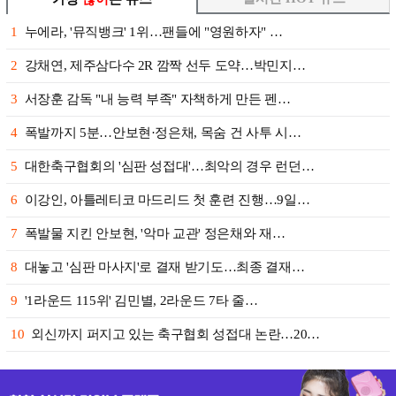
1
누에라, '뮤직뱅크' 1위…팬들에 "영원하자" …
2
강채연, 제주삼다수 2R 깜짝 선두 도약…박민지…
3
서장훈 감독 "내 능력 부족" 자책하게 만든 펜…
4
폭발까지 5분…안보현·정은채, 목숨 건 사투 시…
5
대한축구협회의 '심판 성접대'…최악의 경우 런던…
6
이강인, 아틀레티코 마드리드 첫 훈련 진행…9일…
7
폭발물 지킨 안보현, '악마 교관' 정은채와 재…
8
대놓고 '심판 마사지'로 결재 받기도…최종 결재…
9
'1라운드 115위' 김민별, 2라운드 7타 줄…
10
외신까지 퍼지고 있는 축구협회 성접대 논란…20…