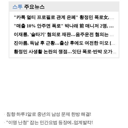
스투
주요뉴스
"카톡 멀티 프로필로 관계 은폐" 황정민 폭로女, 문자…
"매출 10% 안주면 폭로" 박나래 前 매니저 2명, …
이재룡, '술타기' 혐의로 재판…음주운전 혐의는 미적용…
진아름, 득남 후 근황…출산 후에도 여전한 미모 [스타…
황정민 사생활 논란의 쟁점…잇단 폭로·반박 오가는 소모…