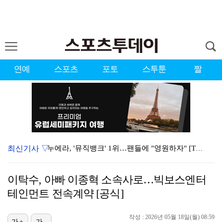
연예
스포츠
포토
스투툰
짤
최신기사 ▽
누에라, '뮤직뱅크' 1위…팬들에 "영원하자" [TV캡…
서장훈 감독 "내 능력 부족" 자책하게 만든 펜타곤과의…
이탁수, 아빠 이종혁 소속사로…빅보스엔터
대한축구협회의 '심판 성접대'…최악의 경우 런던 올림픽…
테인먼트 전속계약 [공식]
강채연, 제주삼다수 2R 깜짝 선두 도약…박민지 공동 …
작성 : 2026년 05월 18일(월) 08:59
진세연, 전속계약 종료…FA 시장 나왔다 [공식]
가+
가-