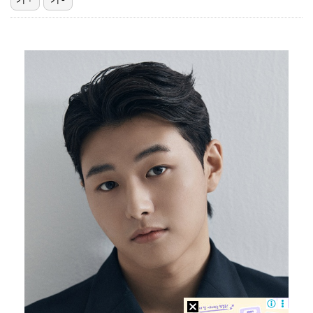
대놓고 '심판 마사지'로 결재 받기도…최종 결재권자는 …
'1라운드 115위' 김민별, 2라운드 7타 줄이며 7…
외신까지 퍼지고 있는 축구협회 성접대 논란…2002 한…
폭발물 지킨 안보현, '악마 교관' 정은채와 재회(재벌…
'오징어 게임' 미국판 스핀오프, 제작 무산설 "넷플릭…