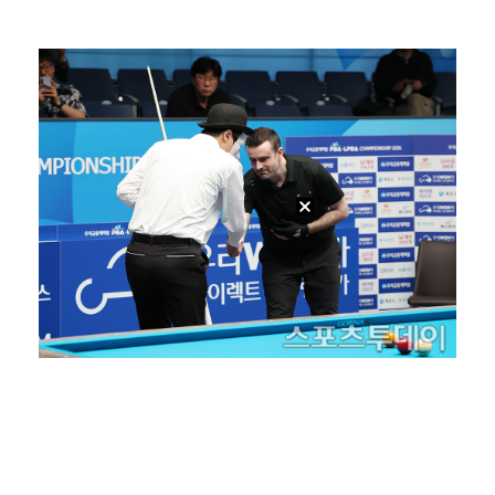
폭발물 지킨 안보현, '악마 교관' 정은채와 재회(재벌…
외신까지 퍼지고 있는 축구협회 성접대 논란…2002 한…
태국에서 새 도전 시작하는 박항서 감독 "원팀 만들어 …
대놓고 '심판 마사지'로 결재 받기도…최종 결재권자는 …
'1라운드 115위' 김민별, 2라운드 7타 줄이며 7…