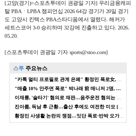
[고양(경기)=스포츠투데이 권광일 기자] 우리금융캐피
탈 PBAㆍLPBA 챔피언십 2026 64강 경기가 20일 경기
도 고양시 킨텍스 PBA스타디움에서 열렸다. 해커가
세트스코어 3-0 승리하며 32강에 진출하고 있다. 2026.
05.20.
[스포츠투데이 권광일 기자 sports@stoo.com]
스투
주요뉴스
"카톡 멀티 프로필로 관계 은폐" 황정민 폭로女, 문자…
"매출 10% 안주면 폭로" 박나래 前 매니저 2명, …
이재룡, '술타기' 혐의로 재판…음주운전 혐의는 미적용…
진아름, 득남 후 근황…출산 후에도 여전한 미모 [스타…
황정민 사생활 논란의 쟁점…잇단 폭로·반박 오가는 소모…