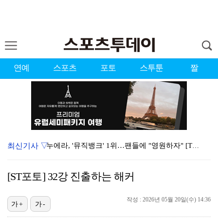
연예
스포츠
포토
스투툰
짤
최신기사 ▽
누에라, '뮤직뱅크' 1위…팬들에 "영원하자" [TV캡…
강채연, 제주삼다수 2R 깜짝 선두 도약…박민지 공동 …
[ST포토] 32강 진출하는 해커
폭발까지 5분…안보현·정은채, 목숨 건 사투 시작(재벌…
작성 : 2026년 05월 20일(수) 14:36
이강인, 아틀레티코 마드리드 첫 훈련 진행…9일 맨시티…
가+
가-
대한축구협회의 '심판 성접대'…최악의 경우 런던 올림픽…