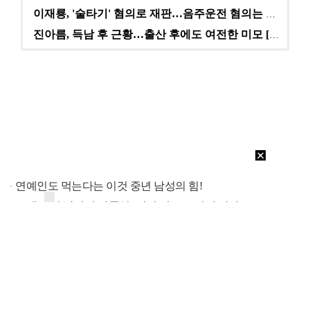
이재룡, '술타기' 혐의로 재판…음주운전 혐의는 미적용…
진아름, 득남 후 근황…출산 후에도 여전한 미모 [스타…