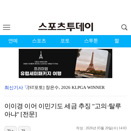
연예
스포츠
포토
스투툰
짤
최신기사 ▽
[ST포토] 장은수, 2026 KLPGA WINNER
'유부녀 킬러' 무진성, 천재 해커의 냉철·허당미 오가…
이이경 이어 이민기도 세금 추징 "고의·탈루
[ST포토] 장은수, KLPGA 첫 우승
아냐" [전문]
[ST포토] 아현-치키타, 손가락 앙 물고
작성 : 2026년 05월 20일(수) 14:03
[ST포토] 스트레이 키즈 창빈, 벌크업
가+
가-