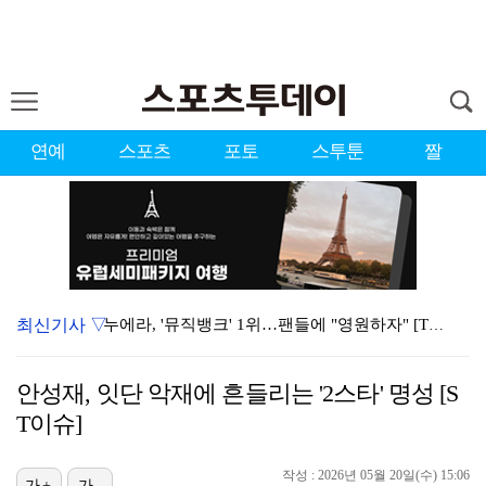
연예
스포츠
포토
스투툰
짤
최신기사 ▽
누에라, '뮤직뱅크' 1위…팬들에 "영원하자" [TV캡…
서장훈 감독 "내 능력 부족" 자책하게 만든 펜타곤과의…
안성재, 잇단 악재에 흔들리는 '2스타' 명성 [S
대한축구협회의 '심판 성접대'…최악의 경우 런던 올림픽…
T이슈]
강채연, 제주삼다수 2R 깜짝 선두 도약…박민지 공동 …
작성 : 2026년 05월 20일(수) 15:06
가+
가-
폭발까지 5분…안보현·정은채, 목숨 건 사투 시작(재벌…