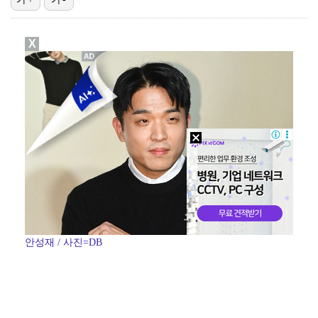
폭발물 지킨 안보현, '악마 교관' 정은채와 재회(재벌…
X
대놓고 '심판 마사지'로 결재 받기도…최종 결재권자는 …
진세연, 전속계약 종료…FA 시장 나왔다 [공식]
'1라운드 115위' 김민별, 2라운드 7타 줄이며 7…
이강인, 아틀레티코 마드리드 첫 훈련 진행…9일 맨시티…
안성재 / 사진=DB