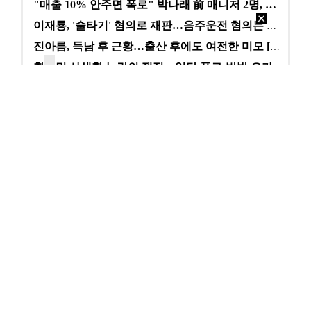
"매출 10% 안주면 폭로" 박나래 前 매니저 2명, …
이재룡, '술타기' 혐의로 재판…음주운전 혐의는 미적용…
진아름, 득남 후 근황…출산 후에도 여전한 미모 [스타…
황정민 사생활 논란의 쟁점…잇단 폭로·반박 오가는 소모…