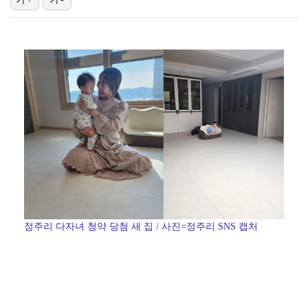
진세연, 전속계약 종료…FA 시장 나왔다 [공식]
폭발물 지킨 안보현, '악마 교관' 정은채와 재회(재벌…
대놓고 '심판 마사지'로 결재 받기도…최종 결재권자는 …
'1라운드 115위' 김민별, 2라운드 7타 줄이며 7…
외신까지 퍼지고 있는 축구협회 성접대 논란…2002 한…
정주리 다자녀 청약 당첨 새 집 / 사진=정주리 SNS 캡처