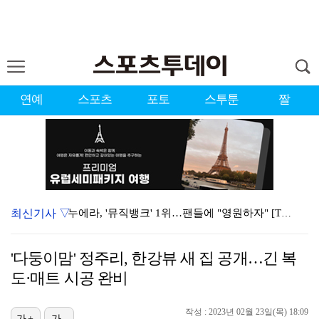
연예
스포츠
포토
스투툰
짤
최신기사 ▽
누에라, '뮤직뱅크' 1위…팬들에 "영원하자" [TV캡…
서장훈 감독 "내 능력 부족" 자책하게 만든 펜타곤과의…
'다둥이맘' 정주리, 한강뷰 새 집 공개…긴 복
대한축구협회의 '심판 성접대'…최악의 경우 런던 올림픽…
도·매트 시공 완비
강채연, 제주삼다수 2R 깜짝 선두 도약…박민지 공동 …
작성 : 2023년 02월 23일(목) 18:09
가+
가-
폭발까지 5분…안보현·정은채, 목숨 건 사투 시작(재벌…