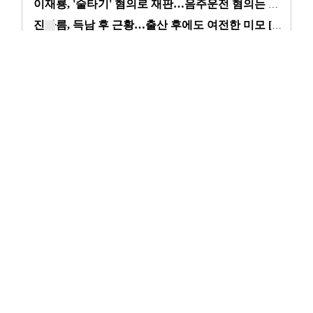
이재룡, '술타기' 혐의로 재판…음주운전 혐의는 미적용…
진아름, 득남 후 근황…출산 후에도 여전한 미모 [스타…
황정민 사생활 논란의 쟁점…잇단 폭로·반박 오가는 소모…