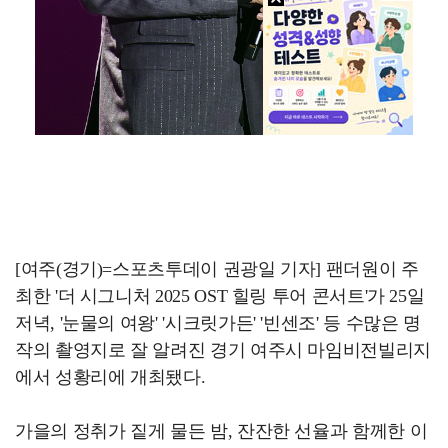
[여주(경기)=스포츠투데이 권광일 기자] 팬더원이 주
최한 '더 시그니처 2025 OST 힐링 투어 콘서트'가 25일
저녁, '눈물의 여왕' '시크릿가든' '빈센조' 등 수많은 명
작의 촬영지로 잘 알려진 경기 여주시 마임비전빌리지
에서 성황리에 개최됐다.
가을의 정취가 짙게 물든 밤, 잔잔한 선율과 함께한 이