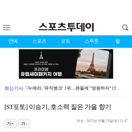
연예
스포츠
포토
스투툰
짤
최신기사 ▽
누에라, '뮤직뱅크' 1위…팬들에 "영원하자" [TV캡…
강채연, 제주삼다수 2R 깜짝 선두 도약…박민지 공동 …
[ST포토] 이승기, 호소력 짙은 가을 향기
폭발까지 5분…안보현·정은채, 목숨 건 사투 시작(재벌…
작성 : 2025년 10월 25일(토) 21:47
서장훈 감독 "내 능력 부족" 자책하게 만든 펜타곤과의…
가+
가-
대한축구협회의 '심판 성접대'…최악의 경우 런던 올림픽…