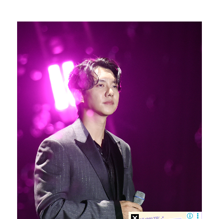
이강인, 아틀레티코 마드리드 첫 훈련 진행…9일 맨시티…
폭발물 지킨 안보현, '악마 교관' 정은채와 재회(재벌…
대놓고 '심판 마사지'로 결재 받기도…최종 결재권자는 …
'1라운드 115위' 김민별, 2라운드 7타 줄이며 7…
외신까지 퍼지고 있는 축구협회 성접대 논란…2002 한…