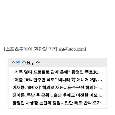
[스포츠투데이 권광일 기자 ent@stoo.com]
스투
주요뉴스
"카톡 멀티 프로필로 관계 은폐" 황정민 폭로女, 문자…
"매출 10% 안주면 폭로" 박나래 前 매니저 2명, …
이재룡, '술타기' 혐의로 재판…음주운전 혐의는 미적용…
진아름, 득남 후 근황…출산 후에도 여전한 미모 [스타…
황정민 사생활 논란의 쟁점…잇단 폭로·반박 오가는 소모…