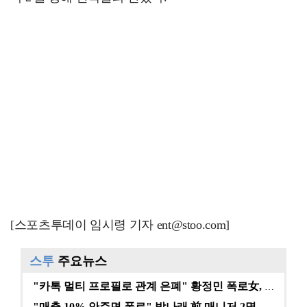
[스포츠투데이 임시령 기자 ent@stoo.com]
스투
주요뉴스
"카톡 멀티 프로필로 관계 은폐" 황정민 폭로女, 문자…
"매출 10% 안주면 폭로" 박나래 前 매니저 2명, …