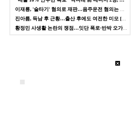
이재룡, '술타기' 혐의로 재판…음주운전 혐의는 미적용…
진아름, 득남 후 근황…출산 후에도 여전한 미모 [스타…
황정민 사생활 논란의 쟁점…잇단 폭로·반박 오가는 소모…