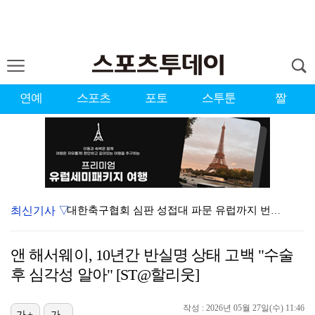
연예
스포츠
포토
스투툰
짤
최신기사 ▽
대한축구협회 심판 성접대 파문 유럽까지 번졌다…佛 매체…
'황정민 스토킹 혐의' A씨 11일 결심 공판
앤 해서웨이, 10년간 반실명 상태 고백 "수술
'첫 승 도전' 장은수 "우승 의식하기보다 내 플레이에…
후 심각성 알아" [ST@할리웃]
[ST포토] 호세 히메네스, 한국 팬들 외침에 미소
작성 : 2026년 05월 27일(수) 11:46
[ST포토] 선수들 지켜보는 디에고 시메오네 감독
가+
가-