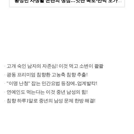
황정민 사생활 논란의 쟁점…잇단 폭로·반박 오가는 소모…