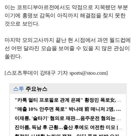
이는 코트디부아르전에서도 약점으로 지목됐던 부분
이기에 홍명보 감독이 아직까지 해결점을 찾지 못한
것으로 보인다.
마지막 모의고사까지 끝난 현 시점에서 과연 월드컵에
선 어떤 달라진 모습을 보여줄 수 있을 지 많은 관심이
쏠린다.
[스포츠투데이 강태구 기자 sports@stoo.com]
스투
주요뉴스
"카톡 멀티 프로필로 관계 은폐" 황정민 폭로女, 문자…
"매출 10% 안주면 폭로" 박나래 前 매니저 2명, …
이재룡, '술타기' 혐의로 재판…음주운전 혐의는 미적용…
진아름, 득남 후 근황…출산 후에도 여전한 미모 [스타…