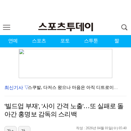
연예
스포츠
포토
스투툰
짤
최신기사 ▽
스쿠발, 다저스 왔으나 마음은 아직 디트로이트에…"다시…
[ST포토] 볼 노려보는 박현경
'빌드업 부재', '사이 간격 노출'…또 실패로 돌
[ST포토] 홍진영2, 버디 성공
아간 홍명보 감독의 스리백
[ST포토] 박현경, 고민고민
작성 : 2026년 04월 01일(수) 05:40
[ST포토] 박현경, 가벼운 발걸음
가+
가-