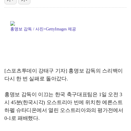
[ST포토] 박현경, 생각보다 어렵네
[ST포토] 전예성, 벌써 덥네
홍명보 감독 / 사진=GettyImages 제공
[ST포토] 박현경, 멀리가자
이민규, KPGA 데이비드골프 투어 15회 대회 우승……
[ST포토] 김민선7, 라인 확인
[스포츠투데이 강태구 기자] 홍명보 감독의 스리백이
다시 한 번 실패로 돌아갔다.
홍명보 감독이 이끄는 한국 축구대표팀은 1일 오전 3
시 45분(한국시각) 오스트리아 빈에 위치한 에른스트
하펠 슈타디온에서 열린 오스트리아와의 평가전에서
0-1로 패배했다.