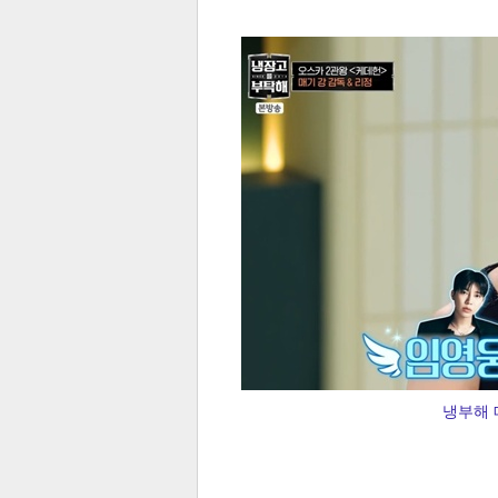
전
로그
즐겨찾기
많이 본 뉴스
최신 뉴스
연예
스포
냉부해 매
페이
트위
댓글
밴드
네이