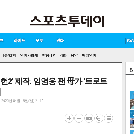
방탄소년단
손흥민
유아인
인터뷰/칼럼
연예가화제
방송·TV
영화
음악
해외연예
데헌2' 제작, 임영웅 팬 母가 '트로트
]
정
2026년 04월 19일(일) 21:15