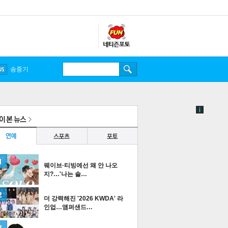
송중기
웨이브·티빙에선 왜 안 나오
지?…'나는 솔…
더 강력해진 '2026 KWDA' 라
인업…앰퍼샌드…