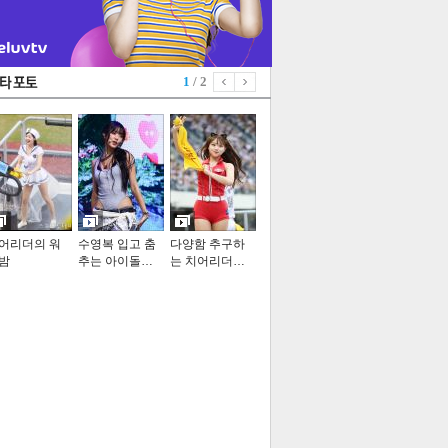
1
/ 2
어리더의 워
수영복 입고 춤
다양함 추구하
밤
추는 아이돌…
는 치어리더…