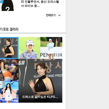
日 인플루언서, 용산 오피스텔
서 라이브 중…
스투펀
US
이 본 뉴스
스포츠
포토
드레스로 갈아입은 KLPGA …