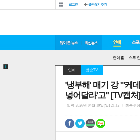
연예홈
스투 
연예
방송TV
'냉부해' 매기 강 "'케
넣어달라'고" [TV캡처
입력
2026년 04월 19일(일) 21:12
최종수
0