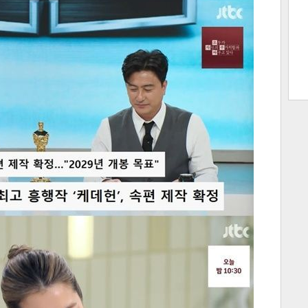
트 크
트 축
사
하기
보기
스