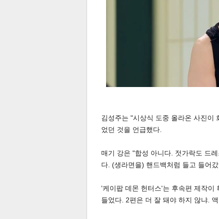
김성주는 "시상식 도중 올라온 사진이 
었던 것을 언급했다.
보
매기 강은 "합성 아니다. 젓가락도 드
다. (생라면을) 핸드백처럼 들고 들어갔
'케이팝 데몬 헌터스'는 후속편 제작이 확
들었다. 2편은 더 잘 돼야 하지 않냐. 