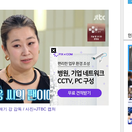
츠
라이프
포토
만화
FOC
많
연예
1
기 강 감독 / 사진=JTBC 캡처
2
텍스
텍스
url 복
인쇄
목록