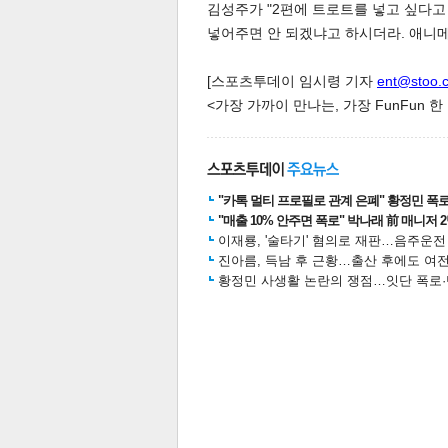
김성주가 "2편에 트로트를 넣고 싶다고 
넣어주면 안 되겠냐고 하시더라. 애니
[스포츠투데이 임시령 기자
ent@stoo.
<가장 가까이 만나는, 가장 FunFun 
공유
유
로그
"카톡 멀티 프로필로 관계 은폐" 황정민 폭로女
"매출 10% 안주면 폭로" 박나래 前 매니저 
이재룡, '술타기' 혐의로 재판…음주운
진아름, 득남 후 근황…출산 후에도 여전
황정민 사생활 논란의 쟁점…잇단 폭로·반