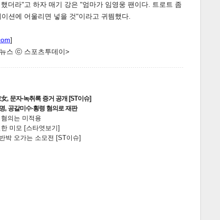
했더라"고 하자 매기 강은 "엄마가 임영웅 팬이다. 트로트 좀
메이션에 어울리면 넣을 것"이라고 귀띔했다.
com
]
한 뉴스 ⓒ 스포츠투데이>
게
소
, 문자·녹취록 증거 공개 [ST이슈]
2명, 공갈미수·횡령 혐의로 재판
전 혐의는 미적용
한 미모 [스타엿보기]
박 오가는 소모전 [ST이슈]