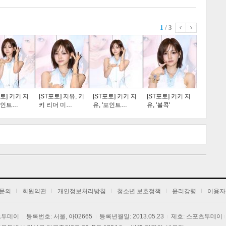
1
/ 3
스포츠
라이프
포토] 키키 지
[ST포토] 지유, 키
[ST포토] 키키 지
[ST포토] 키키 지
포인트…
키 리더 미…
유, '포인트…
유, '볼콕'
트 크
트 축
사
하기
보기
문의
회원약관
개인정보처리방침
청소년 보호정책
윤리강령
이용자
포츠투데이
등록번호: 서울, 아02665
등록년월일: 2013.05.23
제호: 스포츠투데이