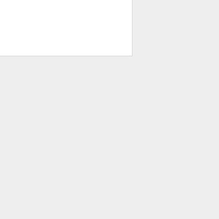
이
다
타포토