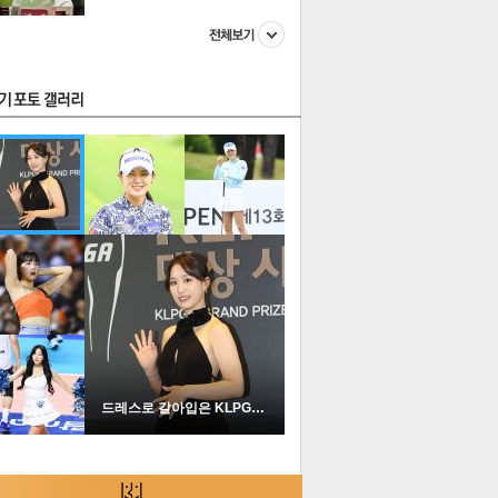
스투펀
US
이 본 뉴스
스포츠
포토
드레스로 갈아입은 KLPGA …