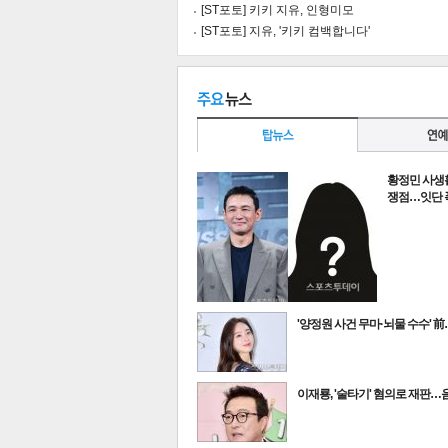
[ST포토] 키키 지유, 인형미모
[ST포토] 지유, '키키 컴백합니다'
공유
유
로그
황정민 사생
쟁점…잇단 
'양정원 사건 무마·뇌물 수수' 前
최신뉴스
이재룡, '술타기' 혐의로 재판…