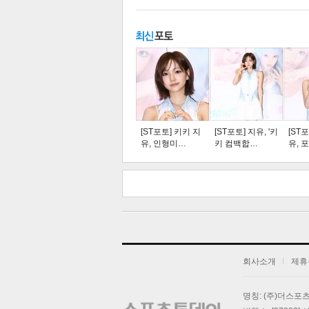
주요뉴스
탑뉴스
연예
[ST포토] 키키 지
[ST포토] 지유, '키
[ST
유, 인형미…
키 컴백합…
유, 
스북
터 공
오톡
공유
버블
기
회사소개
제휴
명칭: (주)더스