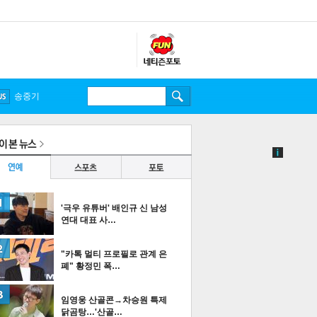
'극우 유튜버' 배인규 신 남성
연대 대표 사…
"카톡 멀티 프로필로 관계 은
폐" 황정민 폭…
임영웅 산골콘→차승원 특제
닭곰탕…'산골…