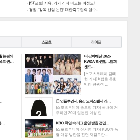
[ST포토] 지유, 키키 리더 미모는 이정도!
경찰, '감독 선임 논란' 대한축구협회 압수…
게
소
활 논란의
더 강력해진 '2026
폭로·반…
KWDA' 라인업…앰퍼
샌드…
[스포츠투데이 김태
형 기자] K팝을 통한
방한 관광객 …
…
日 인플루언서, 용산 오피스텔서 라…
[스포츠투데이 송오정 기자] 국내에 거
주하던 20대 일본인 여성 인…
음…
KBO, 폭염 속 리그 운영 방침 전면…
[스포츠투데이 신서영 기자] KBO가 폭
염 대응 방안을 전면 재검토한…