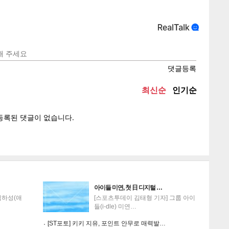
텍스
텍스
url 복
인쇄
목록
아이들 미연, 첫 日 디지털 …
김하성(애
[스포츠투데이 김태형 기자] 그룹 아이
들(i-dle) 미연…
[ST포토] 키키 지유, 포인트 안무로 매력발…