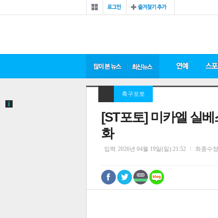
축구포토
[ST포토] 미카엘 실
화
입력
2026년 04월 19일(일) 21:52
최종수
0