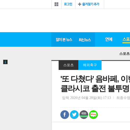
스포츠
스포츠
해외축구
'또 다쳤다' 음바페,
클라시코 출전 불투명
입력
2026년 04월 28일(화) 17:13
최종수
0