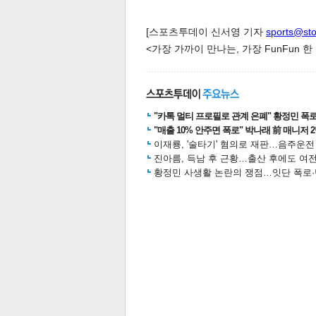
[스포츠투데이 신서영 기자
sports@st
<가장 가까이 만나는, 가장 FunFun 
스북
터 공
달기
공유
버블
"카톡 멀티 프로필로 관계 은폐" 황정민 폭로女
"매출 10% 안주면 폭로" 박나래 前 매니저 
이재룡, '술타기' 혐의로 재판…음주운
진아름, 득남 후 근황…출산 후에도 여전
황정민 사생활 논란의 쟁점…잇단 폭로·반