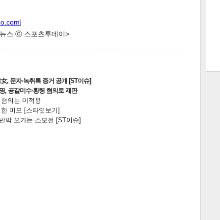
oo.com
]
한 뉴스 ⓒ 스포츠투데이>
트 크
트 축
사
하기
보기
스
, 문자·녹취록 증거 공개 [ST이슈]
2명, 공갈미수·횡령 혐의로 재판
전 혐의는 미적용
한 미모 [스타엿보기]
박 오가는 소모전 [ST이슈]