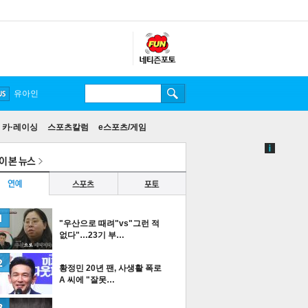
송중기
유아인
카·레이싱
스포츠칼럼
e스포츠/게임
"우산으로 때려"vs"그런 적
없다"…23기 부…
황정민 20년 팬, 사생활 폭로
A 씨에 "잘못…