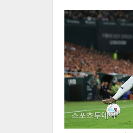
전
로그
즐겨찾기
많이 본 뉴스
최신 뉴스
연예
스포
페이
트위
댓글
밴드
네이