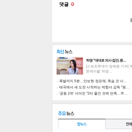
하영 "대대로 의사 집안, 증…
[스포츠투데이 정예원 기자] 
문제아들' 하영…
폭발까지 5분…안보현·정은채, 목숨 건 사…
태국에서 새 도전 시작하는 박항서 감독 "원…
'공동 2위' 서어진 "2타 줄인 것에 만족…주…
기