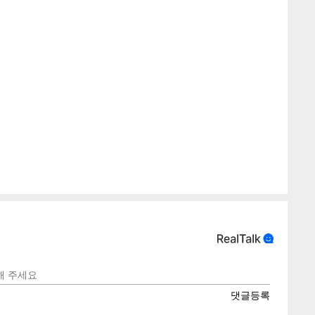
게
소
텍스
텍스
url 복
인쇄
목록