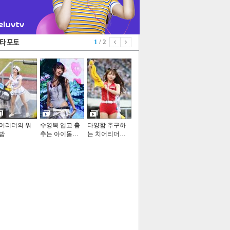
1
/ 2
어리더의 워
수영복 입고 춤
다양함 추구하
밤
추는 아이돌…
는 치어리더…