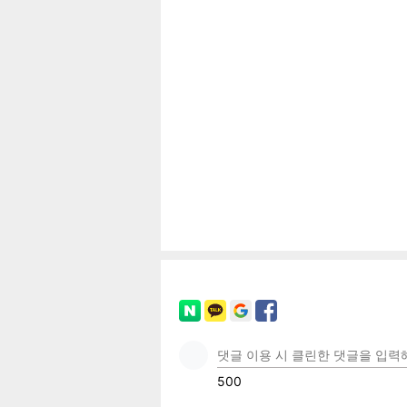
공유
유
로그
페이
트위
카카
밴드
네이