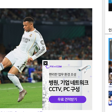
츠
라이프
포토
만화
FOC
많
연예
1
2
텍스
텍스
url 복
인쇄
목록