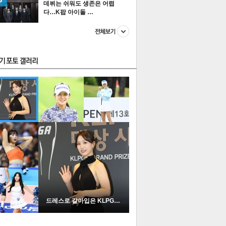
데뷔는 쉬워도 생존은 어렵
다…K팝 아이돌 …
스투펀
US
이 본 뉴스
스포츠
포토
드레스로 갈아입은 KLPGA …