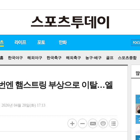
방탄소년단
손흥민
홈
한국야구
해외야구
한국축구
해외축구
농구·배구
골프
스포츠종합
 이번엔 햄스트링 부상으로 이탈…엘
정
2026년 04월 28일(화) 17:13