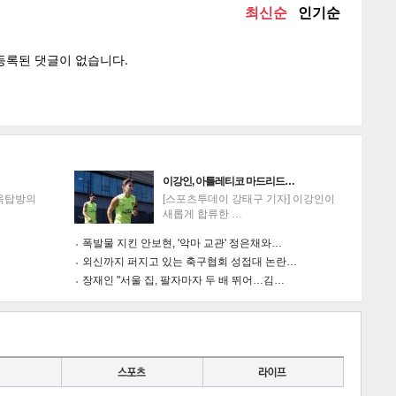
이강인, 아틀레티코 마드리드…
'옥탑방의
[스포츠투데이 강태구 기자] 이강인이
새롭게 합류한 …
폭발물 지킨 안보현, '악마 교관' 정은채와…
외신까지 퍼지고 있는 축구협회 성접대 논란…
장재인 "서울 집, 팔자마자 두 배 뛰어…김…