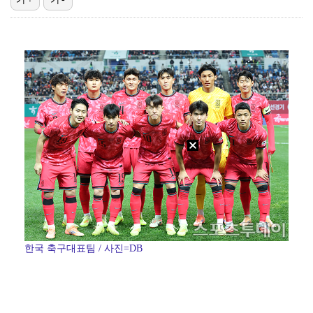
폭발물 지킨 안보현, '악마 교관' 정은채와 재회(재벌…
진세연, 전속계약 종료…FA 시장 나왔다 [공식]
대놓고 '심판 마사지'로 결재 받기도…최종 결재권자는 …
'1라운드 115위' 김민별, 2라운드 7타 줄이며 7…
이강인, 아틀레티코 마드리드 첫 훈련 진행…9일 맨시티…
한국 축구대표팀 / 사진=DB