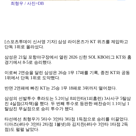
최형우 / 사진=DB
[스포츠투데이 신서영 기자] 삼성 라이온즈가 KT 위즈를 제압하고
단독 1위로 올라섰다.
삼성은 21일 포항야구장에서 열린 2026 신한 SOL KBO리그 KT와 홈
경기에서 8-5로 승리했다.
이로써 2연승을 달린 삼성은 26승 1무 17패를 기록, 종전 KT와 공동
1위에서 단독 1위로 도약했다.
반면 2연패에 빠진 KT는 25승 1무 18패로 3위까지 떨어졌다.
삼성의 선발투수 후라도는 5.2이닝 8피안타(1피홈런) 3사사구 5탈삼
진 4실점(2자책)을 했다. 두 번째 투수로 등판한 배찬승이 1.1이닝 1
탈삼진 무실점으로 승리 투수가 됐다.
타선에선 최형우가 5타수 3안타 3타점 1득점으로 승리를 이끌었다.
디아즈(4타수 3안타 2타점 1볼넷)와 김지찬(4타수 3안타 1타점 2득
점)도 펄펄 날았다.