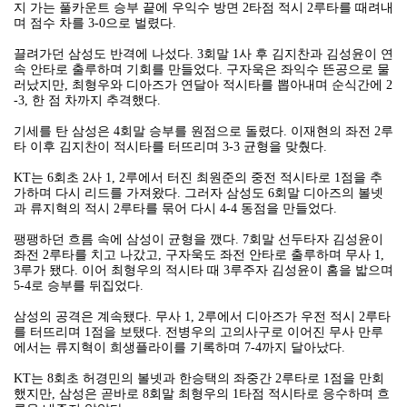
지 가는 풀카운트 승부 끝에 우익수 방면 2타점 적시 2루타를 때려내
며 점수 차를 3-0으로 벌렸다.
끌려가던 삼성도 반격에 나섰다. 3회말 1사 후 김지찬과 김성윤이 연
속 안타로 출루하며 기회를 만들었다. 구자욱은 좌익수 뜬공으로 물
러났지만, 최형우와 디아즈가 연달아 적시타를 뽑아내며 순식간에 2
-3, 한 점 차까지 추격했다.
기세를 탄 삼성은 4회말 승부를 원점으로 돌렸다. 이재현의 좌전 2루
타 이후 김지찬이 적시타를 터뜨리며 3-3 균형을 맞췄다.
KT는 6회초 2사 1, 2루에서 터진 최원준의 중전 적시타로 1점을 추
가하며 다시 리드를 가져왔다. 그러자 삼성도 6회말 디아즈의 볼넷
과 류지혁의 적시 2루타를 묶어 다시 4-4 동점을 만들었다.
팽팽하던 흐름 속에 삼성이 균형을 깼다. 7회말 선두타자 김성윤이
좌전 2루타를 치고 나갔고, 구자욱도 좌전 안타로 출루하며 무사 1,
3루가 됐다. 이어 최형우의 적시타 때 3루주자 김성윤이 홈을 밟으며
5-4로 승부를 뒤집었다.
삼성의 공격은 계속됐다. 무사 1, 2루에서 디아즈가 우전 적시 2루타
를 터뜨리며 1점을 보탰다. 전병우의 고의사구로 이어진 무사 만루
에서는 류지혁이 희생플라이를 기록하며 7-4까지 달아났다.
KT는 8회초 허경민의 볼넷과 한승택의 좌중간 2루타로 1점을 만회
했지만, 삼성은 곧바로 8회말 최형우의 1타점 적시타로 응수하며 흐