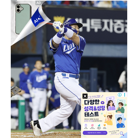
강채연, 제주삼다수 2R 깜짝 선두 도약…박민지 공동 …
진세연, 전속계약 종료…FA 시장 나왔다 [공식]
정해인X강하늘X이청아X유재명X김선영 뭉쳤다…'아가미',…
'1라운드 115위' 김민별, 2라운드 7타 줄이며 7…
'오징어 게임' 미국판 스핀오프, 제작 무산설 "넷플릭…
대놓고 '심판 마사지'로 결재 받기도…최종 결재권자는 …
[ST포토] 정지효, 반가운 손인사