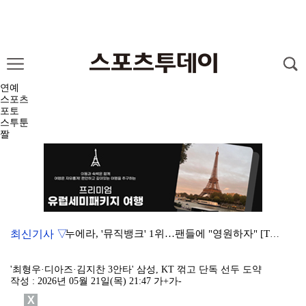
연예
스포츠
포토
스투툰
짤
최신기사 ▽
누에라, '뮤직뱅크' 1위…팬들에 "영원하자" [TV캡…
서장훈 감독 "내 능력 부족" 자책하게 만든 펜타곤과의…
'최형우·디아즈·김지찬 3안타' 삼성, KT 꺾고 단독 선두 도약
작성 : 2026년 05월 21일(목) 21:47
가+
가-
대한축구협회의 '심판 성접대'…최악의 경우 런던 올림픽…
X