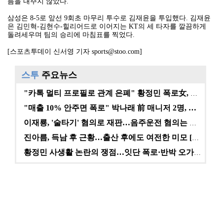
름을 내주지 않았다.
삼성은 8-5로 앞선 9회초 마무리 투수로 김재윤을 투입했다. 김재윤
은 김민혁-김현수-힐리어드로 이어지는 KT의 세 타자를 깔끔하게
돌려세우며 팀의 승리에 마침표를 찍었다.
[스포츠투데이 신서영 기자 sports@stoo.com]
스투
주요뉴스
"카톡 멀티 프로필로 관계 은폐" 황정민 폭로女, 문자…
"매출 10% 안주면 폭로" 박나래 前 매니저 2명, …
이재룡, '술타기' 혐의로 재판…음주운전 혐의는 미적용…
진아름, 득남 후 근황…출산 후에도 여전한 미모 [스타…
황정민 사생활 논란의 쟁점…잇단 폭로·반박 오가는 소모…