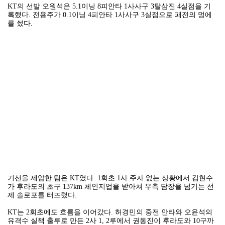
KT의 선발 오원석은 5.1이닝 8피안타 1사사구 3탈삼진 4실점을 기
록했다. 전용주가 0.1이닝 4피안타 1사사구 3실점으로 패전의 멍에
를 썼다.
기선을 제압한 팀은 KT였다. 1회초 1사 주자 없는 상황에서 김현수
가 후라도의 초구 137km 체인지업을 받아쳐 우측 담장을 넘기는 선
제 솔로포를 터뜨렸다.
KT는 2회초에도 흐름을 이어갔다. 허경민의 중전 안타와 오윤석의
유격수 실책 출루로 만든 2사 1, 2루에서 권동진이 후라도와 10구까