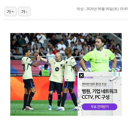
블랙핑크, 10주년 행사 논란에 사과 "커뮤니케이션 문…
작성 : 2026년 06월 06일(토) 19:49
가+
가-
박지민 아나운서 "발리까지 갔는데…'피의 게임2' 출연…
에스파 고척돔 공연에 반가운 얼굴…아이들 미연·트와이스…
맨시티 마레스카 감독 "이강인은 훌륭한 선수…아틀레티코…
'리그 2연패 정조준' 아스널, 뉴캐슬서 기마랑이스 영…
[ST포토] 이강인, 환하게 웃으며
박미선, 큐브와 전속계약 종료…6년 동행 마무리