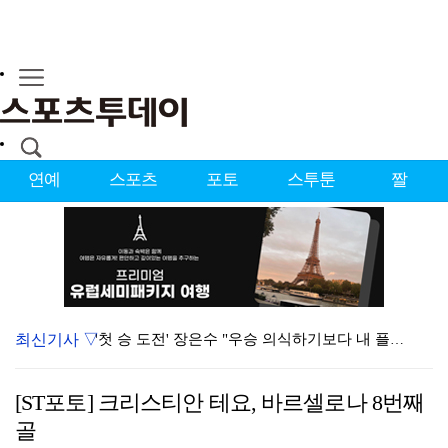
연예
스포츠
포토
스투툰
짤
최신기사 ▽
'첫 승 도전' 장은수 "우승 의식하기보다 내 플레이에…
에스파, 고척돔 입성…공연 시작 40분 만에 첫 인사 …
[ST포토] 크리스티안 테요, 바르셀로나 8번째
에스파, '쇠맛'부터 '달콤한 맛'까지…고척돔 가득 채…
골