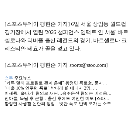
[스포츠투데이 팽현준 기자] 6일 서울 상암동 월드컵
경기장에서 열린 '2026 챔피언스 임팩트 인 서울' 바르
셀로나와 리버풀 출신 레전드의 경기, 바르셀로나 크
리스티안 테요가 골을 넣고 있다.
[스포츠투데이 팽현준 기자 sports@stoo.com]
스투
주요뉴스
"카톡 멀티 프로필로 관계 은폐" 황정민 폭로女, 문자…
"매출 10% 안주면 폭로" 박나래 前 매니저 2명, …
이재룡, '술타기' 혐의로 재판…음주운전 혐의는 미적용…
진아름, 득남 후 근황…출산 후에도 여전한 미모 [스타…
황정민 사생활 논란의 쟁점…잇단 폭로·반박 오가는 소모…