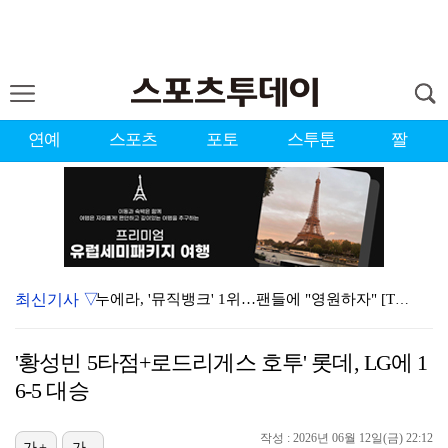
연예
스포츠
포토
스투툰
짤
최신기사 ▽
누에라, '뮤직뱅크' 1위…팬들에 "영원하자" [TV캡…
서장훈 감독 "내 능력 부족" 자책하게 만든 펜타곤과의…
'황성빈 5타점+로드리게스 호투' 롯데, LG에 1
대한축구협회의 '심판 성접대'…최악의 경우 런던 올림픽…
6-5 대승
강채연, 제주삼다수 2R 깜짝 선두 도약…박민지 공동 …
작성 : 2026년 06월 12일(금) 22:12
가+
가-
폭발까지 5분…안보현·정은채, 목숨 건 사투 시작(재벌…