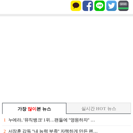
실시간 HOT 뉴스
가장
많이
본 뉴스
1
누에라, '뮤직뱅크' 1위…팬들에 "영원하자" …
2
서장훈 감독 "내 능력 부족" 자책하게 만든 펜…