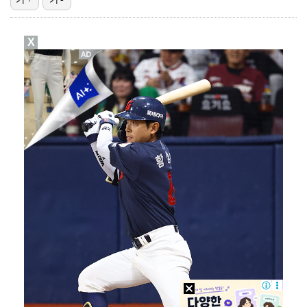
폭발물 지킨 안보현, '악마 교관' 정은채와 재회(재벌…
X
대놓고 '심판 마사지'로 결재 받기도…최종 결재권자는 …
진세연, 전속계약 종료…FA 시장 나왔다 [공식]
'1라운드 115위' 김민별, 2라운드 7타 줄이며 7…
이강인, 아틀레티코 마드리드 첫 훈련 진행…9일 맨시티…