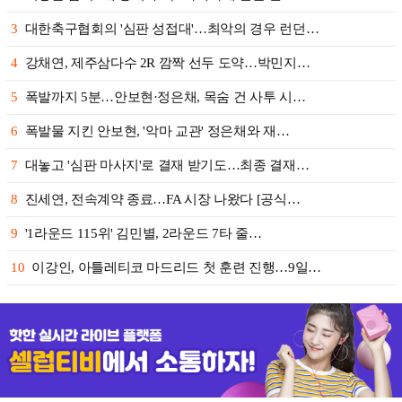
3
대한축구협회의 '심판 성접대'…최악의 경우 런던…
4
강채연, 제주삼다수 2R 깜짝 선두 도약…박민지…
5
폭발까지 5분…안보현·정은채, 목숨 건 사투 시…
6
폭발물 지킨 안보현, '악마 교관' 정은채와 재…
7
대놓고 '심판 마사지'로 결재 받기도…최종 결재…
8
진세연, 전속계약 종료…FA 시장 나왔다 [공식…
9
'1라운드 115위' 김민별, 2라운드 7타 줄…
10
이강인, 아틀레티코 마드리드 첫 훈련 진행…9일…