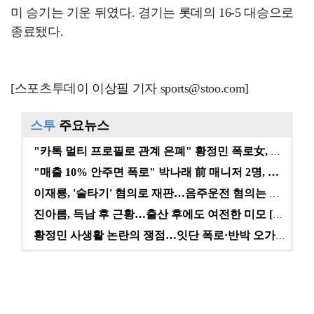
미 승기는 기운 뒤였다. 경기는 롯데의 16-5 대승으로
종료됐다.
[스포츠투데이 이상필 기자 sports@stoo.com]
스투
주요뉴스
"카톡 멀티 프로필로 관계 은폐" 황정민 폭로女, 문자…
"매출 10% 안주면 폭로" 박나래 前 매니저 2명, …
이재룡, '술타기' 혐의로 재판…음주운전 혐의는 미적용…
진아름, 득남 후 근황…출산 후에도 여전한 미모 [스타…
황정민 사생활 논란의 쟁점…잇단 폭로·반박 오가는 소모…