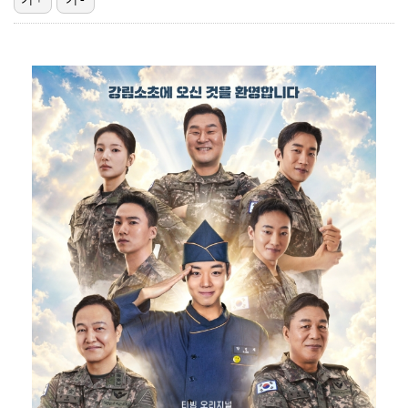
이강인, 아틀레티코 마드리드 첫 훈련 진행…9일 맨시티…
폭발물 지킨 안보현, '악마 교관' 정은채와 재회(재벌…
대놓고 '심판 마사지'로 결재 받기도…최종 결재권자는 …
'1라운드 115위' 김민별, 2라운드 7타 줄이며 7…
외신까지 퍼지고 있는 축구협회 성접대 논란…2002 한…