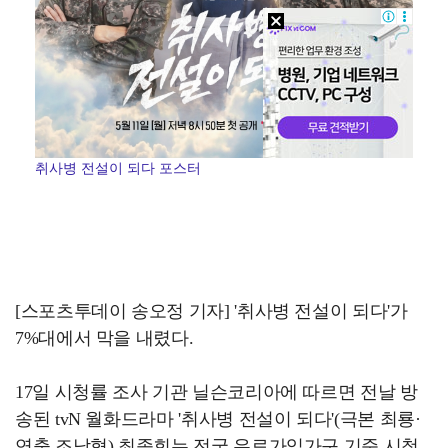
취사병 전설이 되다 포스터
[스포츠투데이 송오정 기자] '취사병 전설이 되다'가
7%대에서 막을 내렸다.
17일 시청률 조사 기관 닐슨코리아에 따르면 전날 방
송된 tvN 월화드라마 '취사병 전설이 되다'(극본 최룡·
연출 조남형) 최종회는 전국 유료가입가구 기준 시청