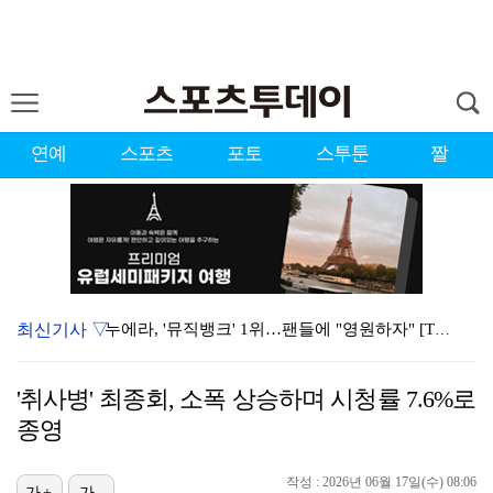
연예
스포츠
포토
스투툰
짤
최신기사 ▽
누에라, '뮤직뱅크' 1위…팬들에 "영원하자" [TV캡…
강채연, 제주삼다수 2R 깜짝 선두 도약…박민지 공동 …
'취사병' 최종회, 소폭 상승하며 시청률 7.6%로
서장훈 감독 "내 능력 부족" 자책하게 만든 펜타곤과의…
종영
폭발까지 5분…안보현·정은채, 목숨 건 사투 시작(재벌…
작성 : 2026년 06월 17일(수) 08:06
가+
가-
대한축구협회의 '심판 성접대'…최악의 경우 런던 올림픽…