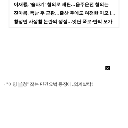
이재룡, '술타기' 혐의로 재판…음주운전 혐의는 미적용…
진아름, 득남 후 근황…출산 후에도 여전한 미모 [스타…
황정민 사생활 논란의 쟁점…잇단 폭로·반박 오가는 소모…