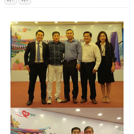
[ST포토] 문정민, 힘찬 티샷
데이식스 영케이, '사운드플래닛페스티벌' 출격…첫 솔로…
[ST포토] 문정민, 자신감 가득
[ST포토] 문정민, 버디 성공
[ST포토] 문정민, 안정된 퍼팅