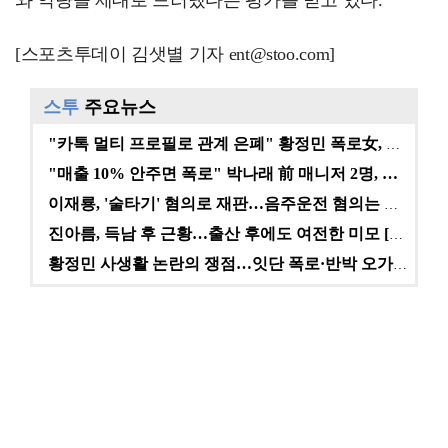
[스포츠투데이 김샛별 기자 ent@stoo.com]
스투
주요뉴스
"카톡 멀티 프로필로 관계 은폐" 황정민 폭로女, 문자…
"매출 10% 안주면 폭로" 박나래 前 매니저 2명, …
이재룡, '술타기' 혐의로 재판…음주운전 혐의는 미적용…
진아름, 득남 후 근황…출산 후에도 여전한 미모 [스타…
황정민 사생활 논란의 쟁점…잇단 폭로·반박 오가는 소모…