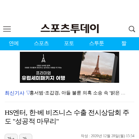
연예
스포츠
포토
스투툰
짤
최신기사 ▽
홍서범·조갑경, 아들 불륜 의혹 소송 속 '밝은 근황'…
데뷔는 쉬워도 생존은 어렵다…K팝 아이돌 평균 수명 4…
HS엔터, 한·베 비즈니스 수출 전시상담회 주
'리틀 김연경' 손서연 28점 폭발…U17 여자배구, …
도 "성공적 마무리"
'조폭 연루설 부인' 조세호, 8개월 만에 SNS 업로…
작성 : 2020년 12월 28일(월) 15:54
가+
가-
'호프', 글로벌 순항…토론토 영화제 미드나잇 매드니스…