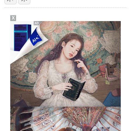
박지훈, 9월 잠실실내체육관서 앙코르 콘서트 개최
X
청문회부터 압수수색·심판 성접대 의혹까지…월드컵 탈락이…
"기분 맞춰주려고" 축구협회, 외국인 심판 성접대 의혹…
박문성 "축구협회 성접대 의혹? 사실이면 국제 망신…사…
폭로자 "황정민, 본인 말에 책임져야…내가 사생활에 초…