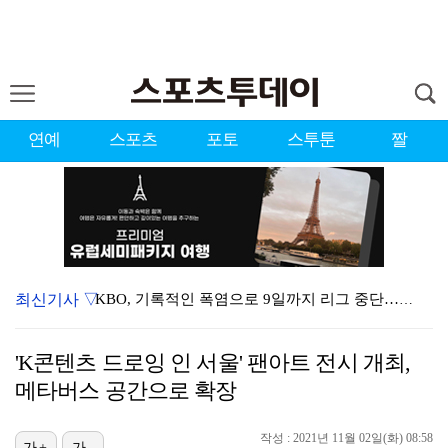
연예
스포츠
포토
스투툰
짤
최신기사 ▽
KBO, 기록적인 폭염으로 9일까지 리그 중단…내달 6…
대한축구협회, 외국인 심판 7차례 성접대 의혹…이 기간…
'K콘텐츠 드로잉 인 서울' 팬아트 전시 개최,
이강인, 드디어 아틀레티코 선수단과 만났다…시메오네 감…
메타버스 공간으로 확장
3승 사냥 시동 건 서교림 "샷·퍼트 만족스러워…좋은 …
작성 : 2021년 11월 02일(화) 08:58
가+
가-
"우산으로 때려"vs"그런 적 없다"…23기 부부 엇갈…