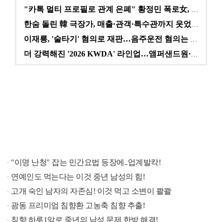
"카톡 멀티 프로필로 관계 은폐" 황정민 폭로女, 문자…
한숨 돌린 韓 극장가, 매출·관객·특수관까지 웃었다 […
이재룡, '술타기' 혐의로 재판…음주운전 혐의는 미적용…
더 강력해진 '2026 KWDA' 라인업…앰퍼샌드원·나…