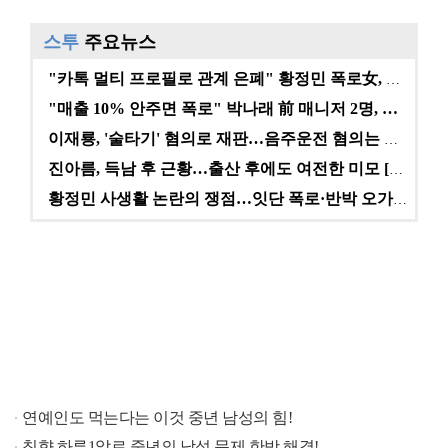
스투
주요뉴스
"카톡 멀티 프로필로 관계 은폐" 황정민 폭로女, 문자…
"매출 10% 안주면 폭로" 박나래 前 매니저 2명, …
이재룡, '술타기' 혐의로 재판…음주운전 혐의는 미적용…
진아름, 득남 후 근황…출산 후에도 여전한 미모 [스타…
황정민 사생활 논란의 쟁점…잇단 폭로·반박 오가는 소모…