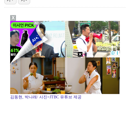
에스파 고척돔 공연에 반가운 얼굴…아이들 미연·트와이스…
X
박지민 아나운서 "발리까지 갔는데…'피의 게임2' 출연…
"언론사 대표·국회의원도"…최연청, 판사 남편까지 화려…
한국 남자배구, 중국 3-0 완파하고 동아시아선수권 결…
'서명관·야고 연속골' 울산, 동해안 더비서 포항 제압…
김동현, 박나래/ 사진=JTBC 유튜브 제공