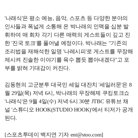
'나래식'은 평소 예능, 음악, 스포츠 등 다양한 분야의
인사들과 폭넓게 소통해 온 박나래의 인맥을 십분 발
휘하여 매 회차 각기 다른 매력의 게스트들이 깊고 진
한 '진국 토크'를 풀어낼 예정이다. 박나래는 "기존의
조리법을 재해석한 일명 '나레시피'로 게스트를 무장해
제시켜 진솔한 이야기를 육수 뽑듯 뽑아내겠다"고 포
부를 밝혀 기대감이 커진다.
김동현의 고군분투 대국민 세일 대잔치 '세일러문'은 8
월 29일(목) 저녁 6시, 박나래의 무장해제 쿠킹토크쇼
'나래식'은 9월 4일(수) 저녁 6시 30분 JTBC 유튜브 채
널 '스튜디오 HOOK(STUDIO HOOK)'에서 티저가 공개
된다.
[스포츠투데이 백지연 기자 ent@stoo.com]