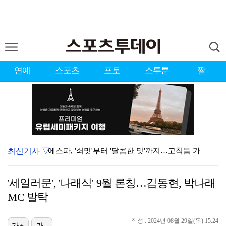
연예
스포츠
포토
스투툰
짤
최신기사 ▽
에스파, '쇠맛'부터 '달콤한 맛'까지…고척돔 가득 채…
에스파, 고척돔 입성…공연 시작 40분 만에 첫 인사 …
'세일러문', '나래식' 9월 론칭…김동현, 박나래
블랙핑크, 10주년 행사 논란에 사과 "커뮤니케이션 문…
MC 발탁
'리그 2연패 정조준' 아스널, 뉴캐슬서 기마랑이스 영…
작성 : 2024년 08월 29일(목) 15:24
가+
가-
'첫 승 도전' 장은수 "우승 의식하기보다 내 플레이에…