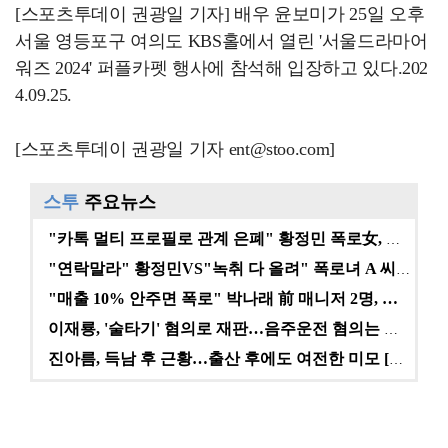
[스포츠투데이 권광일 기자] 배우 윤보미가 25일 오후
서울 영등포구 여의도 KBS홀에서 열린 '서울드라마어
워즈 2024' 퍼플카펫 행사에 참석해 입장하고 있다.202
4.09.25.
[스포츠투데이 권광일 기자 ent@stoo.com]
스투
주요뉴스
"카톡 멀티 프로필로 관계 은폐" 황정민 폭로女, 문자…
"연락말라" 황정민VS"녹취 다 올려" 폭로녀 A 씨,…
"매출 10% 안주면 폭로" 박나래 前 매니저 2명, …
이재룡, '술타기' 혐의로 재판…음주운전 혐의는 미적용…
진아름, 득남 후 근황…출산 후에도 여전한 미모 [스타…