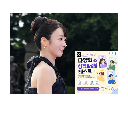
[ST포토] 김리안, 1번홀 출발
[ST포토] 김하은2-김민별-김리안, 브이브이
[ST포토] 김리안, 목표지점 정조준
[ST포토] 김리안, 멀리 가자
"좌우 떠나 우리나라 국기" 김희철 …일침 날린 '태극…