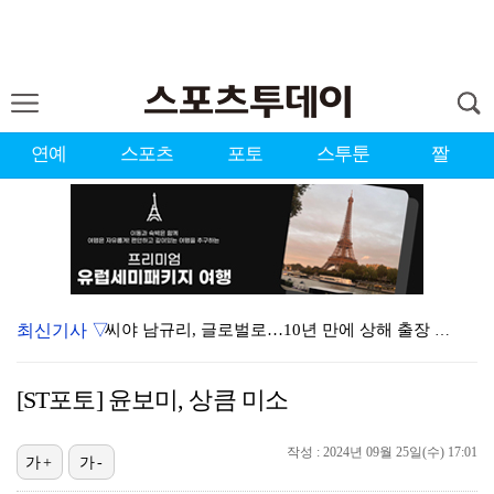
연예
스포츠
포토
스투툰
짤
최신기사 ▽
씨야 남규리, 글로벌로…10년 만에 상해 출장 "음반·…
한정수, 황정민 사생활 논란에 "너무 불공정한 게임"
[ST포토] 윤보미, 상큼 미소
'오타니 결승타' 다저스, 연장 접전 끝에 애리조나 제…
[ST포토] 김민별, 최종라운드 기대하세요
작성 : 2024년 09월 25일(수) 17:01
가+
가-
[ST포토] 김민별, 장타로 가자