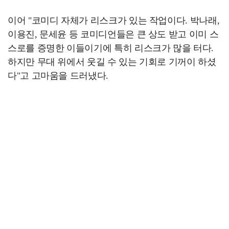
이어 "코미디 자체가 리스크가 있는 작업이다. 박나래,
이용진, 문세윤 등 코미디언들은 큰 상도 받고 이미 스
스로를 증명한 이들이기에 특히 리스크가 많을 터다.
하지만 무대 위에서 웃길 수 있는 기회로 기꺼이 하셨
다"고 고마움을 드러냈다.