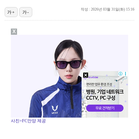
[ST포토] 도겸-민규-정한, '우리는 맨시티 팬'
작성 : 2026년 03월 31일(화) 15:16
가+
가-
'7번' 이강인, 한국 팬들 앞에서 AT마드리드 데뷔……
[ST포토] 리센느 리브, '인형이야 사람이야'
X
[ST포토] 제나, '경주공주'
[ST포토] 이강인, 이제는 AT마드리드
[ST포토] 이강인, 경기서 만난 '2살 절친형' 돈나…
[ST포토] 이강인, '새 유니폼 어때요?'
사진=FC안양 제공