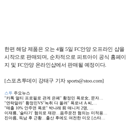
한편 해당 제품은 오는 4월 5일 FC안양 오프라인 샵을
시작으로 판매되며, 순차적으로 피트아이 공식 홈페이
지 및 FC안양 온라인샵에서 판매될 예정이다.
[스포츠투데이 강태구 기자 sports@stoo.com]
스투
주요뉴스
"카톡 멀티 프로필로 관계 은폐" 황정민 폭로女, 문자…
"연락말라" 황정민VS"녹취 다 올려" 폭로녀 A 씨,…
"매출 10% 안주면 폭로" 박나래 前 매니저 2명, …
이재룡, '술타기' 혐의로 재판…음주운전 혐의는 미적용…
진아름, 득남 후 근황…출산 후에도 여전한 미모 [스타…