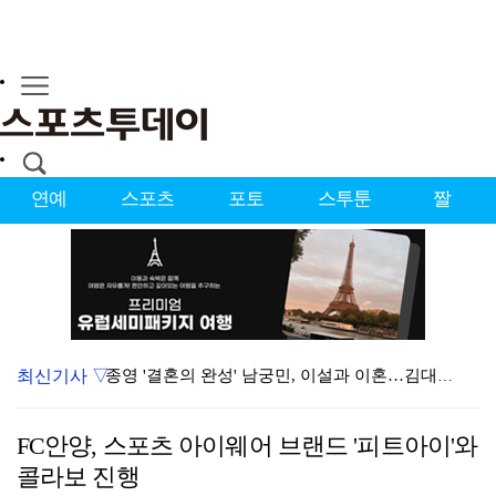
연예
스포츠
포토
스투툰
짤
최신기사 ▽
종영 '결혼의 완성' 남궁민, 이설과 이혼…김대명·우지…
'마르무시 멀티골' 맨시티, '이강인 데뷔' AT마드리…
FC안양, 스포츠 아이웨어 브랜드 '피트아이'와
'미우새' 탁재훈, 50대 마지막 생일날 '아근진' 폐…
콜라보 진행