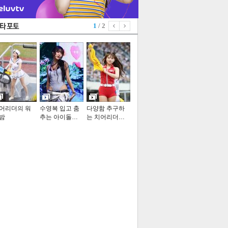
1
/ 2
어리더의 워
수영복 입고 춤
다양함 추구하
밤
추는 아이돌…
는 치어리더…