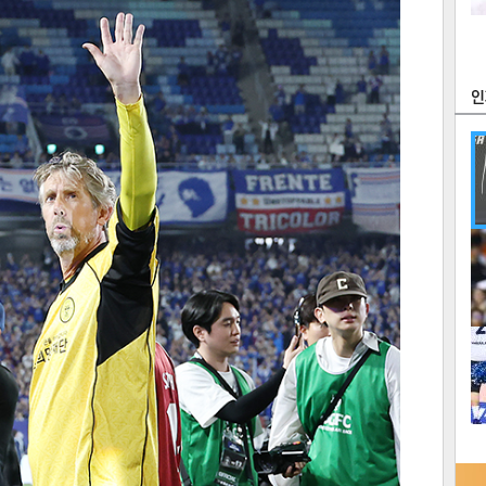
츠
라이프
포토
만화
FOC
많
연예
1
텍스
텍스
url 복
인쇄
목록
2