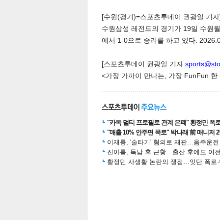
[수원(경기)=스포츠투데이 권광일 기자] 'O
수원삼성 레전드의 경기가 19일 수원
에서 1-0으로 승리를 하고 있다. 2026.04
[스포츠투데이 권광일 기자
sports@st
<가장 가까이 만나는, 가장 FunFun 
체
인
"카톡 멀티 프로필로 관계 은폐" 황정민 폭로女
"매출 10% 안주면 폭로" 박나래 前 매니저 
이재룡, '술타기' 혐의로 재판…음주운
진아름, 득남 후 근황…출산 후에도 여전
황정민 사생활 논란의 쟁점…잇단 폭로·반