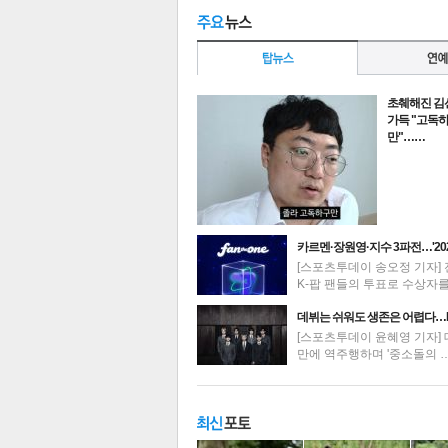
초췌해진 김
가득 "고독
만"……
카르멘·장원영·지수 3파전…'20
[스포츠투데이 송오정 기자] 
K-팝 팬들의 투표로 수상자
최신뉴스
데뷔는 쉬워도 생존은 어렵다…
[스포츠투데이 윤혜영 기자] 
만에 역주행하며 '중소돌의 
기