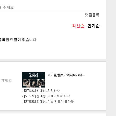
텍스
텍스
url 복
인쇄
목록
게
소
아이들, '톰보이'까지 MV 4억…
기자] 강
[ST포토] 전예성, 침착하자
[ST포토] 전예성, 파세이브로 시작
[ST포토] 전예성, 미소 지으며 홀아웃