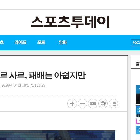
방탄소년단
손흥민
유아인
데르 사르, 패배는 아쉽지만
정
2026년 04월 19일(일) 21:29