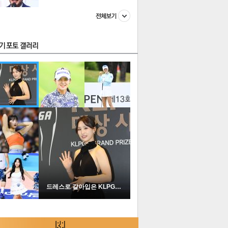
스투펀
US
이 본 뉴스
스포츠
포토
드레스로 갈아입은 KLPGA …