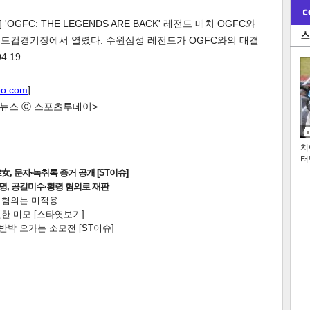
GFC: THE LEGENDS ARE BACK' 레전드 매치 OGFC와
월드컵경기장에서 열렸다. 수원삼성 레전드가 OGFC와의 대결
.19.
oo.com
]
한 뉴스 ⓒ 스포츠투데이>
치
터
, 문자·녹취록 증거 공개 [ST이슈]
2명, 공갈미수·횡령 혐의로 재판
전 혐의는 미적용
한 미모 [스타엿보기]
박 오가는 소모전 [ST이슈]