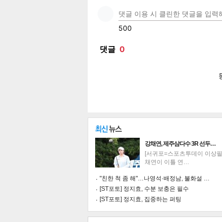
페이
트위
카카
밴드
네이
공유
유
로그
강채연, 제주삼다수 3R 선두…
[서귀포=스포츠투데이 이상필 
채연이 이틀 연…
"친한 척 좀 해"…나영석·배정남, 불화설 …
[ST포토] 정지효, 수분 보충은 필수
[ST포토] 정지효, 집중하는 퍼팅