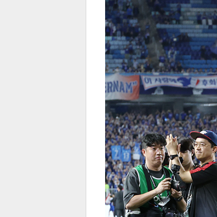
전
로그
즐겨찾기
많이 본 뉴스
최신 뉴스
연예
스포
페이
트위
댓글
밴드
네이