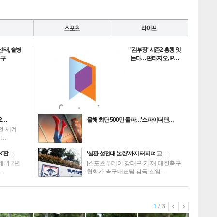
선태, 술병
'김부장' 시즌2 흥행 잇
하구
는다…판타지오, IP…
2…
올해 최단 500만 돌파…'스파이더맨…
전 세계
를…
K팝…
'심판 성접대 논란'까지 터지며 고…
데뷔 2년
[스포츠투데이 강태구 기자] 대한축구
…
협회가 축구대표팀 감독 선임…
1
/ 3