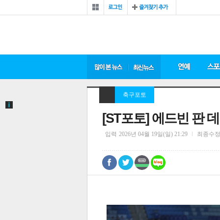
축구포토
[ST포토] 에드빈 판 
입력
2026년 04월 19일(일) 21:29
최종수
0