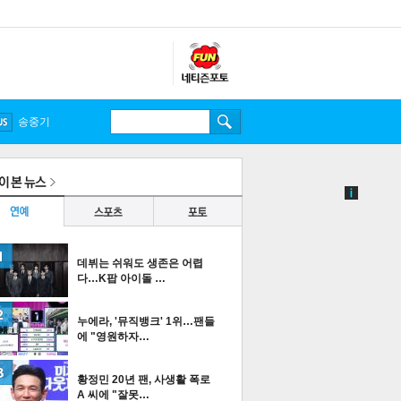
송중기
데뷔는 쉬워도 생존은 어렵
다…K팝 아이돌 …
누에라, '뮤직뱅크' 1위…팬들
에 "영원하자…
황정민 20년 팬, 사생활 폭로
A 씨에 "잘못…