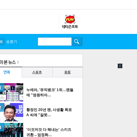
누에라, '뮤직뱅크' 1위…팬들
에 "영원하자…
황정민 20년 팬, 사생활 폭로
A 씨에 "잘못…
'이것저것 다 해내는' 스키즈
귀환→엄정화…