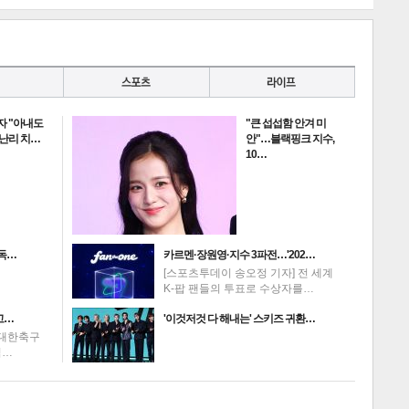
자 "아내도
"큰 섭섭함 안겨 미
 난리 치…
안"…블랙핑크 지수,
10…
고독…
카르멘·장원영·지수 3파전…'202…
[스포츠투데이 송오정 기자] 전 세계
K-팝 팬들의 투표로 수상자를…
고…
'이것저것 다 해내는' 스키즈 귀환…
 대한축구
임…