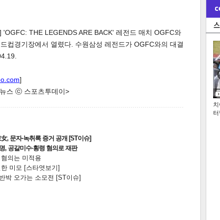
GFC: THE LEGENDS ARE BACK' 레전드 매치 OGFC와
월드컵경기장에서 열렸다. 수원삼성 레전드가 OGFC와의 대결
.19.
oo.com
]
한 뉴스 ⓒ 스포츠투데이>
치
터
, 문자·녹취록 증거 공개 [ST이슈]
2명, 공갈미수·횡령 혐의로 재판
전 혐의는 미적용
한 미모 [스타엿보기]
박 오가는 소모전 [ST이슈]