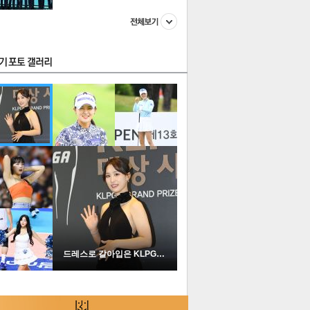
스투펀
US
이 본 뉴스
스포츠
포토
드레스로 갈아입은 KLPGA …