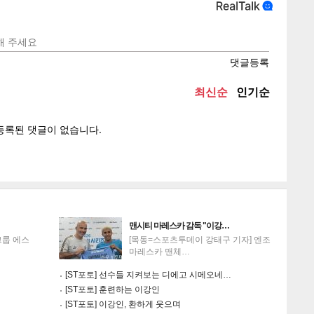
텍스
텍스
url 복
인쇄
목록
게
소
맨시티 마레스카 감독 "이강…
그룹 에스
[목동=스포츠투데이 강태구 기자] 엔조
마레스카 맨체…
[ST포토] 선수들 지켜보는 디에고 시메오네…
[ST포토] 훈련하는 이강인
[ST포토] 이강인, 환하게 웃으며