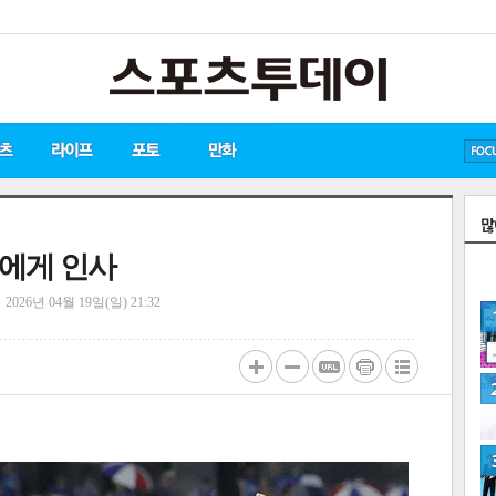
방탄소년단
손흥민
유아인
송중기
들에게 인사
정
2026년 04월 19일(일) 21:32