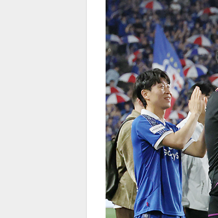
전
로그
즐겨찾기
많이 본 뉴스
최신 뉴스
연예
스포
페이
트위
댓글
밴드
네이