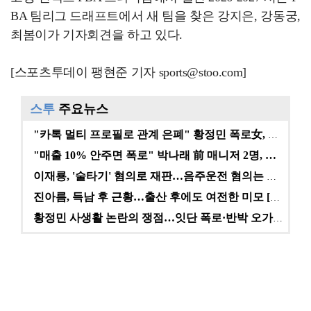
BA 팀리그 드래프트에서 새 팀을 찾은 강지은, 강동궁,
최봄이가 기자회견을 하고 있다.
[스포츠투데이 팽현준 기자 sports@stoo.com]
스투
주요뉴스
"카톡 멀티 프로필로 관계 은폐" 황정민 폭로女, 문자…
"매출 10% 안주면 폭로" 박나래 前 매니저 2명, …
이재룡, '술타기' 혐의로 재판…음주운전 혐의는 미적용…
진아름, 득남 후 근황…출산 후에도 여전한 미모 [스타…
황정민 사생활 논란의 쟁점…잇단 폭로·반박 오가는 소모…