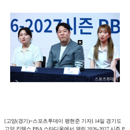
이강인, 아틀레티코 마드리드 첫 훈련 진행…9일 맨시티…
폭발물 지킨 안보현, '악마 교관' 정은채와 재회(재벌…
'1라운드 115위' 김민별, 2라운드 7타 줄이며 7…
대놓고 '심판 마사지'로 결재 받기도…최종 결재권자는 …
외신까지 퍼지고 있는 축구협회 성접대 논란…2002 한…
[고양(경기)=스포츠투데이 팽현준 기자] 14일 경기도
고양 킨텍스 PBA 스타디움에서 열린 2026-2027 시즌 P