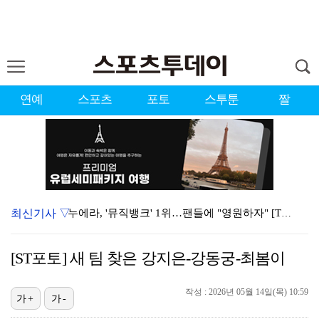
연예
스포츠
포토
스투툰
짤
최신기사 ▽
누에라, '뮤직뱅크' 1위…팬들에 "영원하자" [TV캡…
강채연, 제주삼다수 2R 깜짝 선두 도약…박민지 공동 …
[ST포토] 새 팀 찾은 강지은-강동궁-최봄이
폭발까지 5분…안보현·정은채, 목숨 건 사투 시작(재벌…
작성 : 2026년 05월 14일(목) 10:59
서장훈 감독 "내 능력 부족" 자책하게 만든 펜타곤과의…
가+
가-
대한축구협회의 '심판 성접대'…최악의 경우 런던 올림픽…