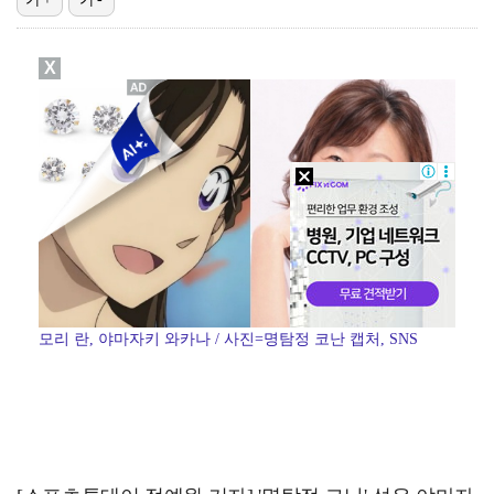
'전참시' 리센느 메이 "희망 보이지 않아 팀 탈퇴 고…
X
"큰 섭섭함 안겨 미안"…블랙핑크 지수, 10주년 잡음…
생애 첫 승 노리는 강채연·서어진·장은수, 제주삼다수 …
[ST포토] 정지효, 퍼터 확인
축구협회 성접대 파문에 더불어민주당 "타락한 뒷거래로 …
모리 란, 야마자키 와카나 / 사진=명탐정 코난 캡처, SNS