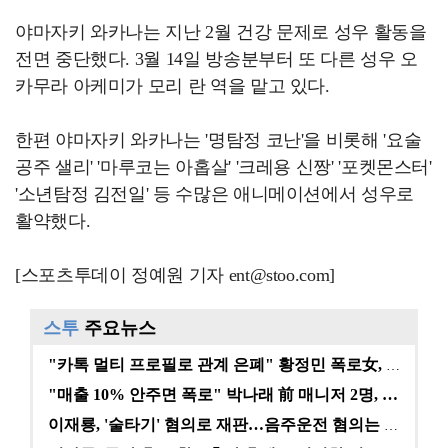
야마자키 와카나는 지난 2월 건강 문제로 성우 활동을
전면 중단했다. 3월 14일 방송분부터 또 다른 성우 오
카무라 아케미가 모리 란 역을 맡고 있다.
한편 야마자키 와카나는 '명탐정 코난'을 비롯해 '요술
공주 샐리' '마루코는 아홉살' '크레용 신짱' '포켓몬스터'
'소년탐정 김전일' 등 수많은 애니메이션에서 성우로
활약했다.
[스포츠투데이 정예원 기자 ent@stoo.com]
스투
주요뉴스
"카톡 멀티 프로필로 관계 은폐" 황정민 폭로女, 문자…
"매출 10% 안주면 폭로" 박나래 前 매니저 2명, …
이재룡, '술타기' 혐의로 재판…음주운전 혐의는 미적용…