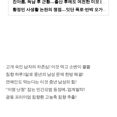
진아름, 득남 후 근황…출산 후에도 여전한 미모 [스타…
황정민 사생활 논란의 쟁점…잇단 폭로·반박 오가는 소모…