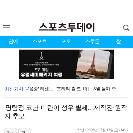
연예
스포츠
포토
스투툰
짤
최신기사 ▽
'음중' 리센느, '프리티 걸'로 1위…8월 둘째 주 …
시원한 바람 불자 힘 낸 이예원 "좋은 기억 있는 테디…
'명탐정 코난' 미란이 성우 별세…제작진·원작
강채연, 제주삼다수 3R 선두 질주…서어진·장은수 1타…
자 추모
"친한 척 좀 해"…나영석·배정남, 불화설 재차 해명(…
작성 : 2026년 05월 15일(금) 14:12
가+
가-
아이들, '톰보이'까지 MV 4억뷰 돌파…통산 3번째 …