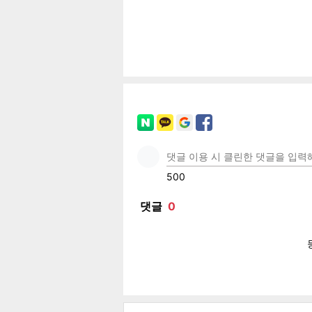
공유
유
로그
페이
트위
카카
밴드
네이