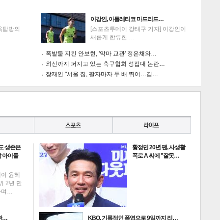
이강인, 아틀레티코 마드리드…
'옥탑방의
[스포츠투데이 강태구 기자] 이강인이
새롭게 합류한 …
폭발물 지킨 안보현, '악마 교관' 정은채와…
외신까지 퍼지고 있는 축구협회 성접대 논란…
장재인 "서울 집, 팔자마자 두 배 뛰어…김…
도 생존은
황정민 20년 팬, 사생활
 아이돌
폭로 A 씨에 "잘못…
데이 윤혜
뷔 2년 만
하며…
환…
KBO, 기록적인 폭염으로 9일까지 리…