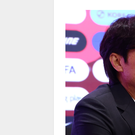
전
로그
즐겨찾기
많이 본 뉴스
최신 뉴스
연예
스포
페이
트위
댓글
밴드
네이