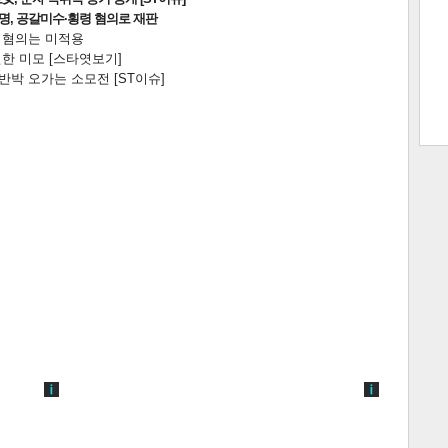
2명, 공갈미수·횡령 혐의로 재판
전 혐의는 미적용
한 미모 [스타엿보기]
박 오가는 소모전 [ST이슈]
트 크
트 축
사
하기
보기
스