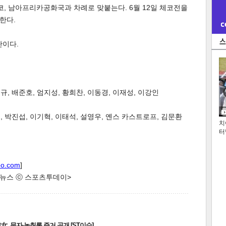
, 남아프리카공화국과 차례로 맞붙는다. 6월 12일 체코전을
한다.
단이다.
규, 배준호, 엄지성, 황희찬, 이동경, 이재성, 이강인
, 박진섭, 이기혁, 이태석, 설영우, 옌스 카스트로프, 김문환
치
터
oo.com
]
한 뉴스 ⓒ 스포츠투데이>
, 문자·녹취록 증거 공개 [ST이슈]