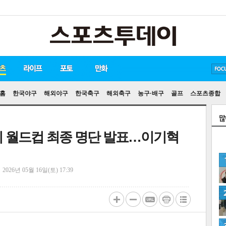
방탄소년단
손흥민
유아인
홈
한국야구
해외야구
한국축구
해외축구
농구·배구
골프
스포츠종합
중미 월드컵 최종 명단 발표…이기혁
정
2026년 05월 16일(토) 17:39