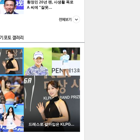
황정민 20년 팬, 사생활 폭로
A 씨에 "잘못…
스투펀
US
이 본 뉴스
스포츠
포토
드레스로 갈아입은 KLPGA …