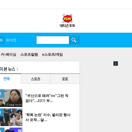
송중기
카·레이싱
스포츠칼럼
e스포츠/게임
"우산으로 때려"vs"그런 적
없다"…23기 부…
'학폭 논란' 지수, 필리핀 행사
서 포착…달…