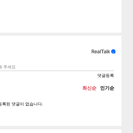
게
소
텍스
텍스
url 복
인쇄
목록