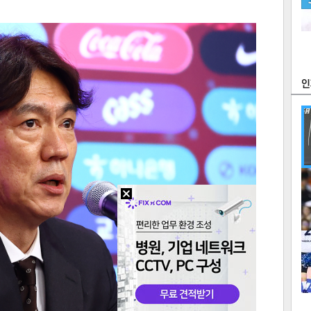
츠
라이프
포토
만화
FOC
많
연예
1
2
텍스
텍스
url 복
인쇄
목록