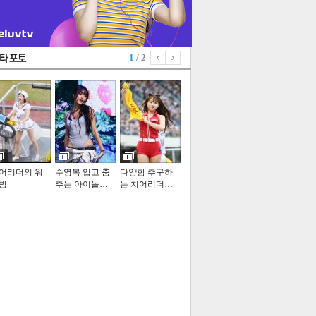
1
/ 2
어리더의 워
수영복 입고 춤
다양함 추구하
밤
추는 아이돌…
는 치어리더…