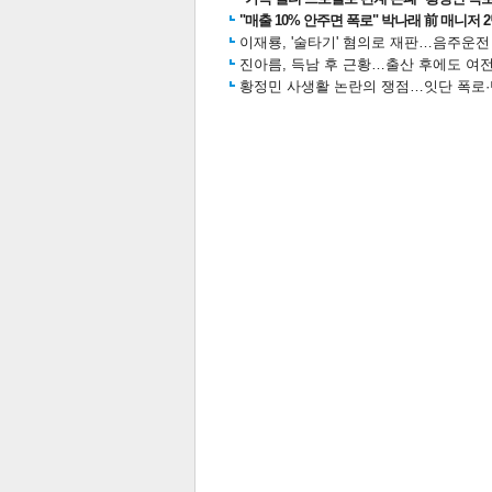
"매출 10% 안주면 폭로" 박나래 前 매니저 
이재룡, '술타기' 혐의로 재판…음주운
진아름, 득남 후 근황…출산 후에도 여전
황정민 사생활 논란의 쟁점…잇단 폭로·반
스북
터 공
달기
공유
버블