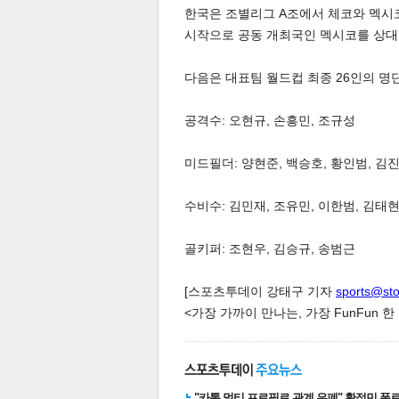
한국은 조별리그 A조에서 체코와 멕시코
시작으로 공동 개최국인 멕시코를 상대
다음은 대표팀 월드컵 최종 26인의 명
공격수: 오현규, 손흥민, 조규성
체
인
미드필더: 양현준, 백승호, 황인범, 김진
수비수: 김민재, 조유민, 이한범, 김태현
골키퍼: 조현우, 김승규, 송범근
[스포츠투데이 강태구 기자
sports@st
<가장 가까이 만나는, 가장 FunFun 
"카톡 멀티 프로필로 관계 은폐" 황정민 폭로女