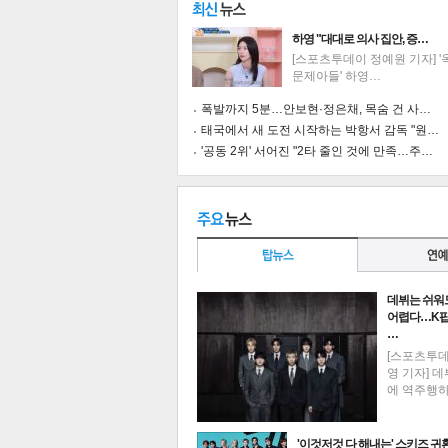
하영 "대대로 의사 집안, 증…
[스포츠투데이 정예원 기자] 
문제아들' 하영…
폭발까지 5분…안보현·정은채, 목숨 건 사…
태국에서 새 도전 시작하는 박항서 감독 "원…
'공동 2위' 서어진 "2타 줄인 것에 만족…주…
데뷔는 쉬워
어렵다…K팝
…
[스포츠투
기
영 기자] 데
에 역주행
'이것저것 다 해내는' 스키즈 귀