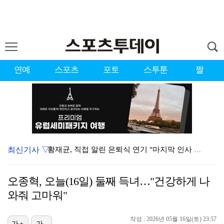
연예
스포츠
포토
스투툰
짤
최신기사 ▽
황재균, 직접 알린 은퇴식 연기 "마지막 인사 제대로 …
톰 홀랜드·젠데이아, 극비 결혼 파티 "대관비만 9억 …
오종혁, 오늘(16일) 둘째 득녀…"건강하게 나
블랙핑크, 데뷔 10주년 행사에 전원 참석 확정 [공식…
와줘 고마워"
로켓펀치 수윤, 울림엔터 떠난다…"어리숙했던 나를 믿어…
작성 : 2026년 05월 16일(토) 23:57
[ST포토] 서교림, 아쉬움 가득한 표정
가+
가-