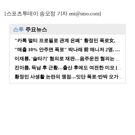
[스포츠투데이 송오정 기자 ent@stoo.com]
스투
주요뉴스
"카톡 멀티 프로필로 관계 은폐" 황정민 폭로女, 문자…
"매출 10% 안주면 폭로" 박나래 前 매니저 2명, …
이재룡, '술타기' 혐의로 재판…음주운전 혐의는 미적용…
진아름, 득남 후 근황…출산 후에도 여전한 미모 [스타…
황정민 사생활 논란의 쟁점…잇단 폭로·반박 오가는 소모…