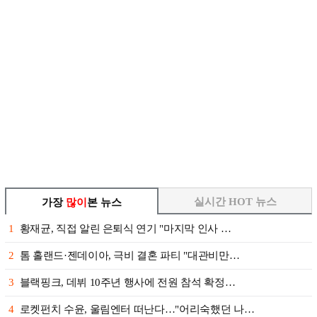
실시간 HOT 뉴스
가장
많이
본 뉴스
1
황재균, 직접 알린 은퇴식 연기 "마지막 인사 …
2
톰 홀랜드·젠데이아, 극비 결혼 파티 "대관비만…
3
블랙핑크, 데뷔 10주년 행사에 전원 참석 확정…
4
로켓펀치 수윤, 울림엔터 떠난다…"어리숙했던 나…