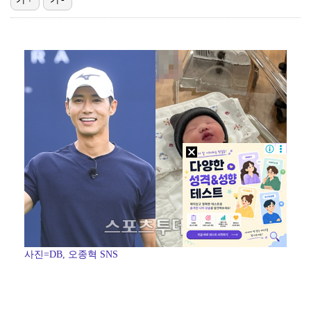
[ST포토] 서교림, 아까운 버디 찬스
'서준맘' 박세미, 열애 중 최초 고백 "1살 연하…연…
[ST포토] 고지원, 야디지북 체크
[ST포토] 서교림, 아침부터 더워요
시애틀 투수 스파이어, 빈볼 던져 벤치 클리어링 유발 …
사진=DB, 오종혁 SNS