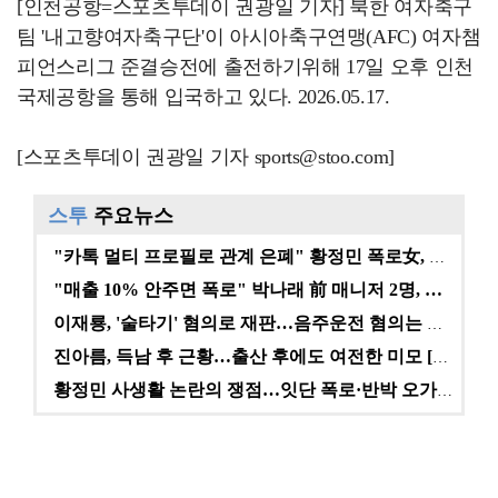
[인천공항=스포츠투데이 권광일 기자] 북한 여자축구
팀 '내고향여자축구단'이 아시아축구연맹(AFC) 여자챔
피언스리그 준결승전에 출전하기위해 17일 오후 인천
국제공항을 통해 입국하고 있다. 2026.05.17.
[스포츠투데이 권광일 기자 sports@stoo.com]
스투
주요뉴스
"카톡 멀티 프로필로 관계 은폐" 황정민 폭로女, 문자…
"매출 10% 안주면 폭로" 박나래 前 매니저 2명, …
이재룡, '술타기' 혐의로 재판…음주운전 혐의는 미적용…
진아름, 득남 후 근황…출산 후에도 여전한 미모 [스타…
황정민 사생활 논란의 쟁점…잇단 폭로·반박 오가는 소모…