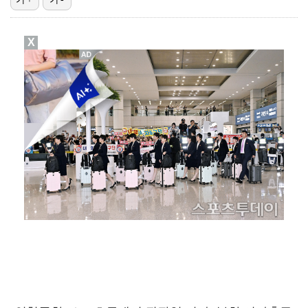
'오타니 MVP 경쟁자' 크로암스트롱, 홈런 아닌 발로…
X
[ST포토] 노승희, 거리 확인
[ST포토] 노승희, 파세이브
[ST포토] 홀아웃 하는 박현경
[ST포토] 김시현, 과감하게