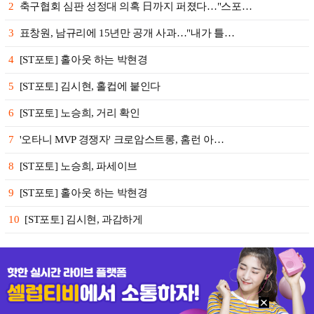
2
축구협회 심판 성정대 의혹 日까지 퍼졌다…"스포…
3
표창원, 남규리에 15년만 공개 사과…"내가 틀…
4
[ST포토] 홀아웃 하는 박현경
5
[ST포토] 김시현, 홀컵에 붙인다
6
[ST포토] 노승희, 거리 확인
7
'오타니 MVP 경쟁자' 크로암스트롱, 홈런 아…
8
[ST포토] 노승희, 파세이브
9
[ST포토] 홀아웃 하는 박현경
10
[ST포토] 김시현, 과감하게