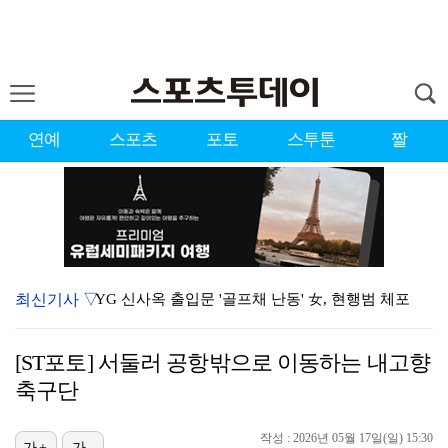
연예
스포츠
포토
스투툰
짤
최신기사 ▽
YG 신사옥 출입문 '골프채 난동' 女, 현행범 체포
축구협회 심판 성정대 의혹 日까지 퍼졌다…"스포츠 공평…
[ST포토] 서둘러 공항밖으로 이동하는 내고향
표창원, 남규리에 15년만 공개 사과…"내가 틀렸다"
축구단
[ST포토] 홀아웃 하는 박현경
작성 : 2026년 05월 17일(일) 15:30
[ST포토] 김시현, 홀컵에 붙인다
가+
가-