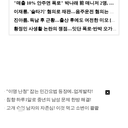
"매출 10% 안주면 폭로" 박나래 前 매니저 2명, …
이재룡, '술타기' 혐의로 재판…음주운전 혐의는 미적용…
진아름, 득남 후 근황…출산 후에도 여전한 미모 [스타…
황정민 사생활 논란의 쟁점…잇단 폭로·반박 오가는 소모…