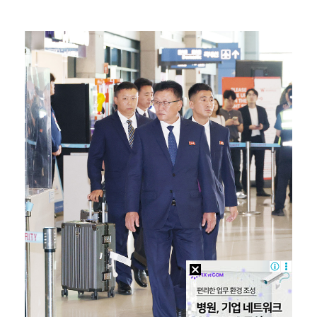
한국 남자배구, 중국 3-0 완파하고 동아시아선수권 결…
"언론사 대표·국회의원도"…최연청, 판사 남편까지 화려…
'첫 승 도전' 장은수 "우승 의식하기보다 내 플레이에…
박지민 아나운서 "발리까지 갔는데…'피의 게임2' 출연…
'서명관·야고 연속골' 울산, 동해안 더비서 포항 제압…