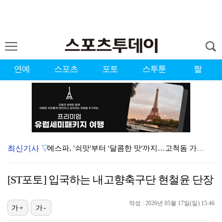
연예
스포츠
포토
스투툰
짤
최신기사 ▽
에스파, '쇠맛'부터 '달콤한 맛'까지…고척돔 가득 채…
블랙핑크, 10주년 행사 논란에 사과 "커뮤니케이션 문…
[ST포토] 입국하는 내고향축구단 현철윤 단장
에스파 고척돔 공연에 반가운 얼굴…아이들 미연·트와이스…
작성 : 2026년 05월 17일(일) 15:46
'리그 2연패 정조준' 아스널, 뉴캐슬서 기마랑이스 영…
가+
가-
에스파, 고척돔 입성…공연 시작 40분 만에 첫 인사 …