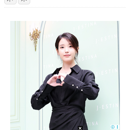
이강인, 아틀레티코 마드리드 첫 훈련 진행…9일 맨시티…
폭발물 지킨 안보현, '악마 교관' 정은채와 재회(재벌…
외신까지 퍼지고 있는 축구협회 성접대 논란…2002 한…
대놓고 '심판 마사지'로 결재 받기도…최종 결재권자는 …
'1라운드 115위' 김민별, 2라운드 7타 줄이며 7…