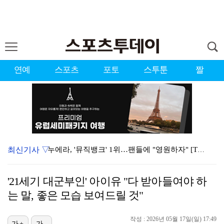
연예
스포츠
포토
스투툰
짤
최신기사 ▽
누에라, '뮤직뱅크' 1위…팬들에 "영원하자" [TV캡…
강채연, 제주삼다수 2R 깜짝 선두 도약…박민지 공동 …
'21세기 대군부인' 아이유 "다 받아들여야 하
폭발까지 5분…안보현·정은채, 목숨 건 사투 시작(재벌…
는 말, 좋은 모습 보여드릴 것"
서장훈 감독 "내 능력 부족" 자책하게 만든 펜타곤과의…
작성 : 2026년 05월 17일(일) 17:49
가+
가-
대한축구협회의 '심판 성접대'…최악의 경우 런던 올림픽…