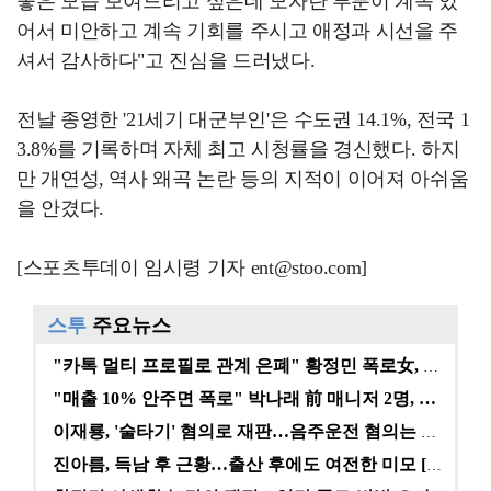
좋은 모습 보여드리고 싶은데 모자란 부분이 계속 있
어서 미안하고 계속 기회를 주시고 애정과 시선을 주
셔서 감사하다"고 진심을 드러냈다.
전날 종영한 '21세기 대군부인'은 수도권 14.1%, 전국 1
3.8%를 기록하며 자체 최고 시청률을 경신했다. 하지
만 개연성, 역사 왜곡 논란 등의 지적이 이어져 아쉬움
을 안겼다.
[스포츠투데이 임시령 기자 ent@stoo.com]
스투
주요뉴스
"카톡 멀티 프로필로 관계 은폐" 황정민 폭로女, 문자…
"매출 10% 안주면 폭로" 박나래 前 매니저 2명, …
이재룡, '술타기' 혐의로 재판…음주운전 혐의는 미적용…
진아름, 득남 후 근황…출산 후에도 여전한 미모 [스타…