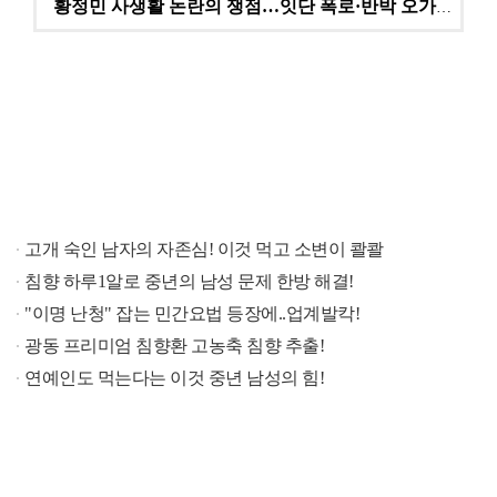
황정민 사생활 논란의 쟁점…잇단 폭로·반박 오가는 소모…