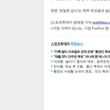
한편 '은밀한 감사'는 매주 토요일과 일요
[스포츠투데이 정예원 기자
ent@stoo.
<가장 가까이 만나는, 가장 FunFun 
"카톡 멀티 프로필로 관계 은폐" 황정민 폭로女
"매출 10% 안주면 폭로" 박나래 前 매니저 
이재룡, '술타기' 혐의로 재판…음주운
보
진아름, 득남 후 근황…출산 후에도 여전
황정민 사생활 논란의 쟁점…잇단 폭로·반