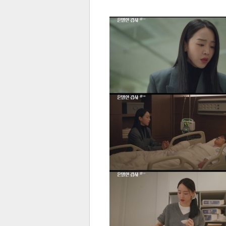
전
로그
즐겨찾기
많이 본 뉴스
최신 뉴스
연예
스포
페이
트위
댓글
밴드
네이