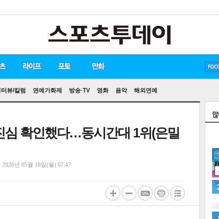
방탄소년단
손흥민
유아인
인터뷰/칼럼
연예가화제
방송·TV
영화
음악
해외연예
 진심 확인했다…동시간대 1위(은밀
정
2026년 05월 18일(월) 07:47