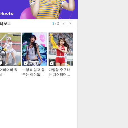
1
/ 2
어리더의 워
수영복 입고 춤
다양함 추구하
밤
추는 아이돌…
는 치어리더…