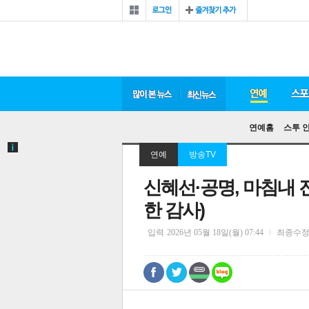
연예홈
스투 
연예
방송TV
신혜선·공명, 마침내
한 감사)
입력
2026년 05월 18일(월) 07:44
최종수
0