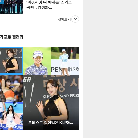
'이것저것 다 해내는' 스키즈
귀환→엄정화…
스투펀
US
이 본 뉴스
스포츠
포토
드레스로 갈아입은 KLPGA …