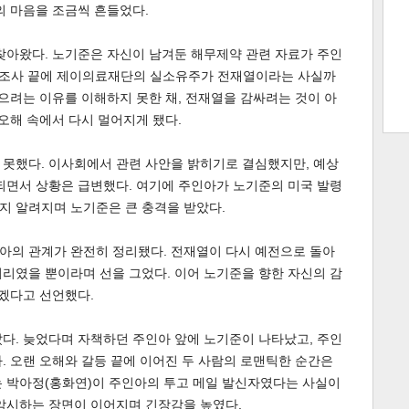
의 마음을 조금씩 흔들었다.
찾아왔다. 노기준은 자신이 남겨둔 해무제약 관련 자료가 주인
, 조사 끝에 제이의료재단의 실소유주가 전재열이라는 사실까
트 크
트 축
사
하기
보기
덮으려는 이유를 이해하지 못한 채, 전재열을 감싸려는 것이 아
스
 오해 속에서 다시 멀어지게 됐다.
 못했다. 이사회에서 관련 사안을 밝히기로 결심했지만, 예상
되면서 상황은 급변했다. 여기에 주인아가 노기준의 미국 발령
지 알려지며 노기준은 큰 충격을 받았다.
아의 관계가 완전히 정리됐다. 전재열이 다시 예전으로 돌아
리였을 뿐이라며 선을 그었다. 이어 노기준을 향한 자신의 감
않겠다고 선언했다.
다. 늦었다며 자책하던 주인아 앞에 노기준이 나타났고, 주인
. 오랜 오해와 갈등 끝에 이어진 두 사람의 로맨틱한 순간은
는 박아정(홍화연)이 주인아의 투고 메일 발신자였다는 사실이
 암시하는 장면이 이어지며 긴장감을 높였다.