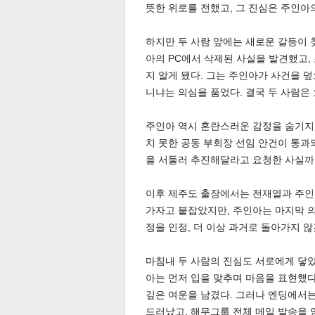
뜻한 위로를 전했고, 그 진심은 주인아
하지만 두 사람 앞에는 새로운 갈등이 
아의 PC에서 삭제된 사실을 발견했고
스북
터 공
달기
공유
버블
지 알게 됐다. 그는 주인아가 사건을 
니냐는 의심을 품었다. 결국 두 사람은
주인아 역시 혼란스러운 감정을 숨기지
치 못한 공동 부회장 선임 안건이 통과
을 서둘러 추진해달라고 요청한 사실까
이후 제주도 출장에서는 전재열과 주인
가자고 붙잡았지만, 주인아는 마지막 의
정을 인정, 더 이상 과거로 돌아가지 
마침내 두 사람의 진심도 서로에게 닿았
아는 먼저 입을 맞추며 마음을 표현했다
깊은 여운을 남겼다. 그러나 엔딩에서
드러났고, 해무그룹 전체 메일 발송을