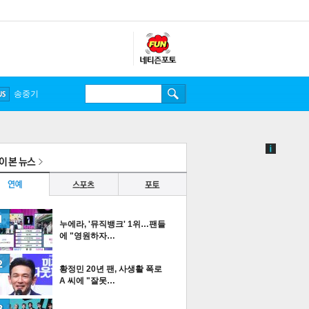
송중기
누에라, '뮤직뱅크' 1위…팬들
에 "영원하자…
황정민 20년 팬, 사생활 폭로
A 씨에 "잘못…