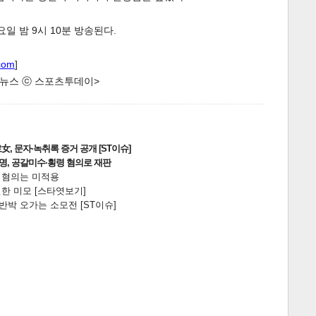
일 밤 9시 10분 방송된다.
com
]
한 뉴스 ⓒ 스포츠투데이>
, 문자·녹취록 증거 공개 [ST이슈]
2명, 공갈미수·횡령 혐의로 재판
전 혐의는 미적용
한 미모 [스타엿보기]
박 오가는 소모전 [ST이슈]