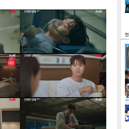
츠
라이프
포토
만화
FOC
많
연예
1
2
텍스
텍스
url 복
인쇄
목록