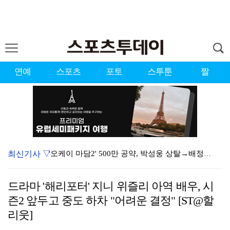
연예
스포츠
포토
스투툰
짤
최신기사 ▽
'오케이 마담2' 500만 공약, 박성웅 상탈→배정남은…
"연락말라" 황정민VS"녹취 다 올려" 폭로녀 A 씨,…
드라마 '해리포터' 지니 위즐리 아역 배우, 시
황정민 폭로자 "아들 연극 몰래 관람? 소품 준비 돕고…
즌2 앞두고 중도 하차 "어려운 결정" [ST@할
"군 복무 끝나고 다시 모일 것" 스트레이 키즈, 성적…
리웃]
10주년인데 40명뿐?…블랙핑크 행사 공지에 팬심 폭발…