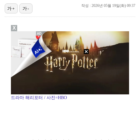
작성 : 2026년 05월 19일(화) 09:37
가+
가-
이강인, 드디어 아틀레티코 선수단과 만났다…시메오네 감…
김혜성, 마이너리그 트리플A서 4경기 연속 무안타 침묵…
X
광주, 공격형 미드필더 김종석 영입…"K리그1 뛸 기회…
'나솔' 24기 옥순, 출연료 미지급 폭로 "1년 넘게…
투수 복귀 미뤄지고 있는 오타니 "조금씩 좋아져…서두르…
드라마 해리포터 / 사진=HBO