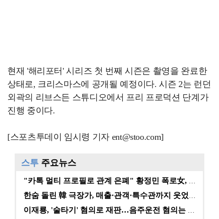
현재 '해리포터' 시리즈 첫 번째 시즌은 촬영을 완료한
상태로, 크리스마스에 공개될 예정이다. 시즌 2는 런던
외곽의 리브스든 스튜디오에서 프리 프로덕션 단계가
진행 중이다.
[스포츠투데이 임시령 기자 ent@stoo.com]
스투
주요뉴스
"카톡 멀티 프로필로 관계 은폐" 황정민 폭로女, 문자…
한숨 돌린 韓 극장가, 매출·관객·특수관까지 웃었다 […
이재룡, '술타기' 혐의로 재판…음주운전 혐의는 미적용…