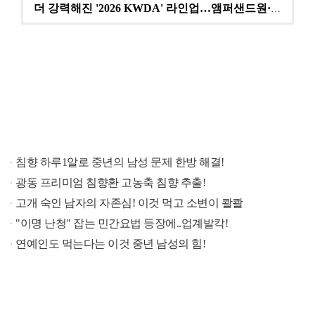
더 강력해진 '2026 KWDA' 라인업…앰퍼샌드원·나…