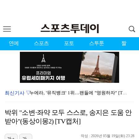
연예
스포츠
포토
스투툰
짤
최신기사 ▽
누에라, '뮤직뱅크' 1위…팬들에 "영원하자" [TV캡…
강채연, 제주삼다수 2R 깜짝 선두 도약…박민지 공동 …
박위 "소변·좌약 모두 스스로, 송지은 도움 안
폭발까지 5분…안보현·정은채, 목숨 건 사투 시작(재벌…
받아"(동상이몽2) [TV캡처]
이강인, 아틀레티코 마드리드 첫 훈련 진행…9일 맨시티…
작성 : 2026년 05월 19일(화) 23:28
가+
가-
대한축구협회의 '심판 성접대'…최악의 경우 런던 올림픽…