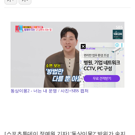
폭발물 지킨 안보현, '악마 교관' 정은채와 재회(재벌…
태국에서 새 도전 시작하는 박항서 감독 "원팀 만들어 …
외신까지 퍼지고 있는 축구협회 성접대 논란…2002 한…
대놓고 '심판 마사지'로 결재 받기도…최종 결재권자는 …
'1라운드 115위' 김민별, 2라운드 7타 줄이며 7…
동상이몽2 - 너는 내 운명 / 사진=SBS 캡처
[스포츠투데이 정예원 기자] '동상이몽2' 박위가 송지