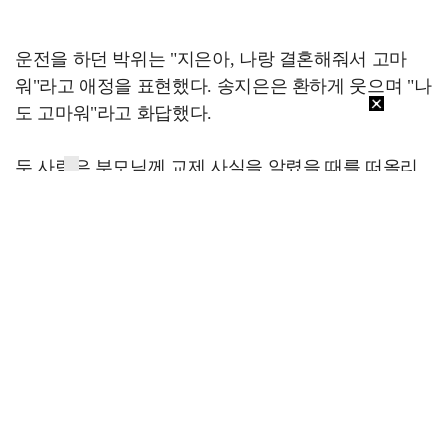
운전을 하던 박위는 "지은아, 나랑 결혼해줘서 고마
워"라고 애정을 표현했다. 송지은은 환하게 웃으며 "나
도 고마워"라고 화답했다.
두 사람은 부모님께 교제 사실을 알렸을 때를 떠올리
기도 했다. 송지은은 "처음엔 되게 놀라셨다. 저희 가
족 중엔 휠체어를 탄 사람이 없었으니까"라며 "그래서
남편을 빨리 보여드렸다. 엄마가 남편을 보면 100% 좋
아할 거라 확신했다. 딸처럼 살가웠다. 걱정이 축복으
로 바뀌었다"고 말했다.
[스포츠투데이 정예원 기자 ent@stoo.com]
스투
주요뉴스
"카톡 멀티 프로필로 관계 은폐" 황정민 폭로女, 문자…