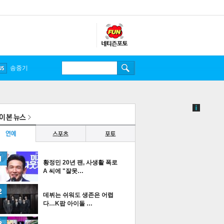
송중기
황정민 20년 팬, 사생활 폭로
A 씨에 "잘못…
데뷔는 쉬워도 생존은 어렵
다…K팝 아이돌 …