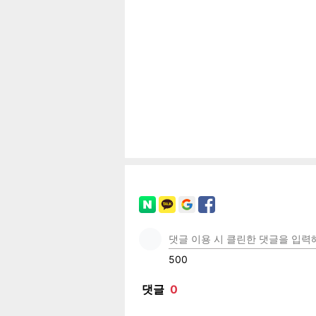
기
페이
트위
카카
밴드
네이