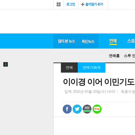
연예홈
스투 
연예
연예가화제
이이경 이어 이민기도 
입력
2026년 05월 20일(수) 14:03
최종수
0