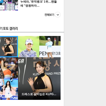
누에라, '뮤직뱅크' 1위…팬들
에 "영원하자…
스투펀
US
이 본 뉴스
스포츠
포토
드레스로 갈아입은 KLPGA …