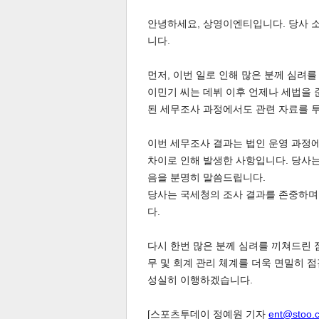
안녕하세요, 상영이엔티입니다. 당사 
스북
터 공
달기
공유
버블
니다.
먼저, 이번 일로 인해 많은 분께 심려
이민기 씨는 데뷔 이후 언제나 세법을
된 세무조사 과정에서도 관련 자료를 
이번 세무조사 결과는 법인 운영 과정에
차이로 인해 발생한 사항입니다. 당사는
음을 분명히 말씀드립니다.
당사는 국세청의 조사 결과를 존중하며
다.
다시 한번 많은 분께 심려를 끼쳐드린 
무 및 회계 관리 체계를 더욱 면밀히 
성실히 이행하겠습니다.
[스포츠투데이 정예원 기자
ent@stoo.