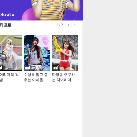
1
/ 2
어리더의 워
수영복 입고 춤
다양함 추구하
밤
추는 아이돌…
는 치어리더…