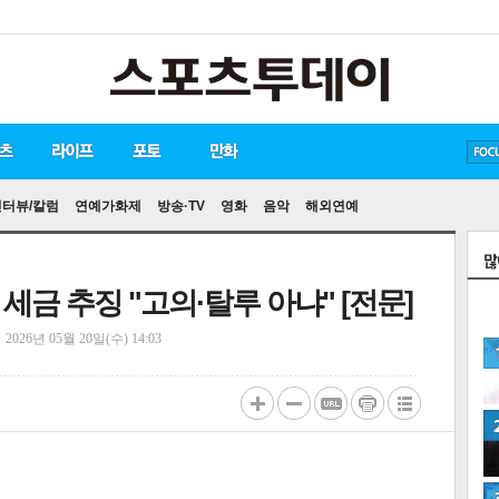
방탄소년단
손흥민
유아인
인터뷰/칼럼
연예가화제
방송·TV
영화
음악
해외연예
세금 추징 "고의·탈루 아냐" [전문]
정
2026년 05월 20일(수) 14:03