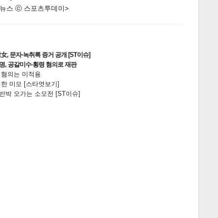
한 뉴스 ⓒ 스포츠투데이>
, 문자·녹취록 증거 공개 [ST이슈]
2명, 공갈미수·횡령 혐의로 재판
전 혐의는 미적용
한 미모 [스타엿보기]
박 오가는 소모전 [ST이슈]