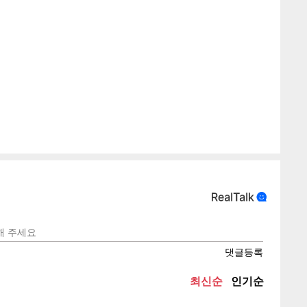
텍스
텍스
url 복
인쇄
목록