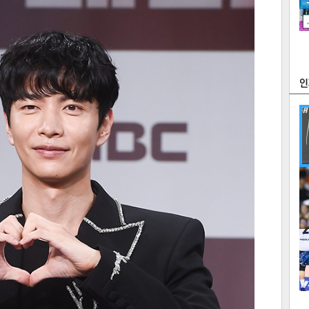
츠
라이프
포토
만화
FOC
많
연예
1
텍스
텍스
url 복
인쇄
목록
2