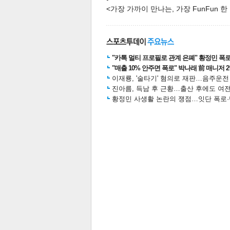
<가장 가까이 만나는, 가장 FunFun 
"카톡 멀티 프로필로 관계 은폐" 황정민 폭로女
"매출 10% 안주면 폭로" 박나래 前 매니저 
이재룡, '술타기' 혐의로 재판…음주운
진아름, 득남 후 근황…출산 후에도 여전
황정민 사생활 논란의 쟁점…잇단 폭로·반
보