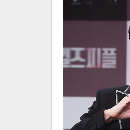
전
로그
즐겨찾기
많이 본 뉴스
최신 뉴스
연예
스포
페이
트위
댓글
밴드
네이