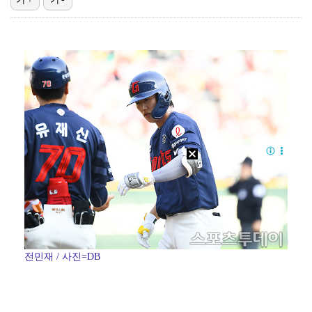
[ST포토] 노승희, 거리 확인
'오타니 MVP 경쟁자' 크로암스트롱, 홈런 아닌 발로…
[ST포토] 홀아웃 하는 박현경
[ST포토] 노승희, 파세이브
[ST포토] 박현경, 힘찬 세컨샷
전민재 / 사진=DB