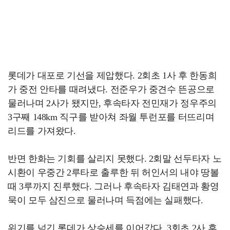
롯데가 대포로 기선을 제압했다. 2회초 1사 후 한동희
가 중전 안타를 때려냈다. 전준우가 중견수 뜬공으로
물러나며 2사가 됐지만, 후속타자 전민재가 정우주의
3구째 148km 직구를 받아쳐 좌월 투런포를 터뜨리며
리드를 가져왔다.
반면 한화는 기회를 살리지 못했다. 2회말 선두타자 노
시환이 우중간 2루타로 출루한 뒤 허인서의 내야 땅볼
때 3루까지 진루했다. 그러나 후속타자 김태연과 황영
묵이 모두 삼진으로 물러나며 득점에는 실패했다.
위기를 넘긴 롯데가 상승세를 이어갔다. 3회초 2사 후