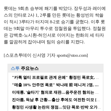
롯데는 9회초 승부에 쐐기를 박았다. 장두성과 레이예
스의 안타로 2사 1, 2루를 만든 롯데는 황성빈의 싹쓸
이 적시 3루타가 터지며 8-2로 승기를 굳혔다. 이후 롯
데는 9회말 마무리 투수로 정철원을 투입했다. 정철원
은 강백호-노시환-허인서로 이어지는 한화의 세 타자
를 깔끔하게 잡아내며 팀의 승리를 지켰다.
[스포츠투데이 신서영 기자 sports@stoo.com]
스투
주요뉴스
"카톡 멀티 프로필로 관계 은폐" 황정민 폭로女, 문자…
"매출 10% 안주면 폭로" 박나래 前 매니저 2명, …
이재룡, '술타기' 혐의로 재판…음주운전 혐의는 미적용…
진아름, 득남 후 근황…출산 후에도 여전한 미모 [스타…
황정민 사생활 논란의 쟁점…잇단 폭로·반박 오가는 소모…