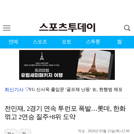
연예
스포츠
포토
스투툰
짤
최신기사 ▽
YG 신사옥 출입문 '골프채 난동' 女, 현행범 체포
축구협회 심판 성정대 의혹 日까지 퍼졌다…"스포츠 공평…
전민재, 2경기 연속 투런포 폭발…롯데, 한화
표창원, 남규리에 15년만 공개 사과…"내가 틀렸다"
꺾고 2연승 질주+8위 도약
[ST포토] 홀아웃 하는 박현경
작성 : 2026년 05월 21일(목) 22:06
[ST포토] 김시현, 홀컵에 붙인다
가+
가-