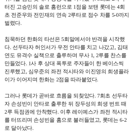
터진 고승민의 솔로 홈런으로 1점을 보탠 롯데는 4회
초 전준우와 전민재의 연속 2루타로 점수 차를 5-0까지
벌렸다.
침묵하던 한화의 타선은 5회말에서야 반격을 시작했
다. 선두타자 허인서가 우전 안타를 치고 나갔고, 김태
연도 유격수 실책으로 출루하며 무사 1, 2루를 찬스를
만들었다. 1사 후 상대 폭투로 주자들이 한 베이스씩
진루했고, 심우준의 좌전 적시타와 이진영의 희생플라
이가 이어지며 한화는 2점을 따라붙었다.
그러나 롯데가 곧바로 흐름을 되찾았다. 7회초 선두타
자 손성빈이 안타로 출루한 뒤 장두성의 희생 번트 때
2루 득점권에 안착했다. 이후 레이예스가 좌전 적시타
를 터뜨리며 손성빈을 홈으로 불러들였고, 롯데는 6-2
로 달아났다.