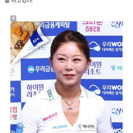
를 하고있다.
X