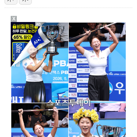
[ST포토] 선수들 지켜보는 디에고 시메오네 감독
X
[ST포토] 이강인, 이적 후 밝아진 얼굴
[ST포토] 오픈트레이닝 나서는 이강인
[ST포토] 호세 히메네스, 한국 팬들 외침에 미소
[ST포토] 이강인, '스페인 피가 흐른다'