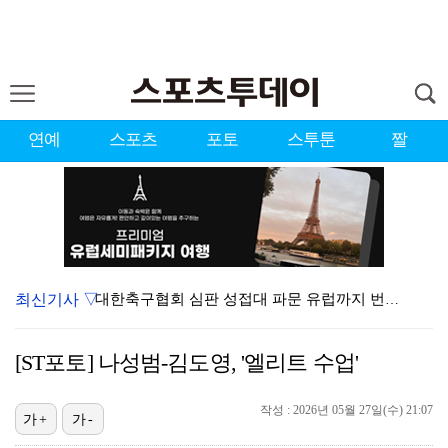
연예
스포츠
포토
스투툰
짤
최신기사 ▽
대한축구협회 심판 성접대 파문 유럽까지 번졌다…佛 매체…
'황정민 스토킹 혐의' A씨 11일 결심 공판
[ST포토] 나성범-김도영, '엘리트 수업'
'첫 승 도전' 장은수 "우승 의식하기보다 내 플레이에…
[ST포토] 호세 히메네스, 한국 팬들 외침에 미소
작성 : 2026년 05월 27일(수) 21:07
가+
가-
[ST포토] 선수들 지켜보는 디에고 시메오네 감독