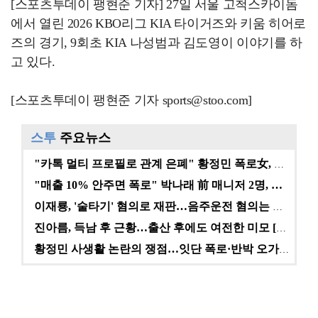
[스포츠투데이 팽현준 기자] 27일 서울 고척스카이돔
에서 열린 2026 KBO리그 KIA 타이거즈와 키움 히어로
즈의 경기, 9회초 KIA 나성범과 김도영이 이야기를 하
고 있다.
[스포츠투데이 팽현준 기자 sports@stoo.com]
스투
주요뉴스
"카톡 멀티 프로필로 관계 은폐" 황정민 폭로女, 문자…
"매출 10% 안주면 폭로" 박나래 前 매니저 2명, …
이재룡, '술타기' 혐의로 재판…음주운전 혐의는 미적용…
진아름, 득남 후 근황…출산 후에도 여전한 미모 [스타…
황정민 사생활 논란의 쟁점…잇단 폭로·반박 오가는 소모…