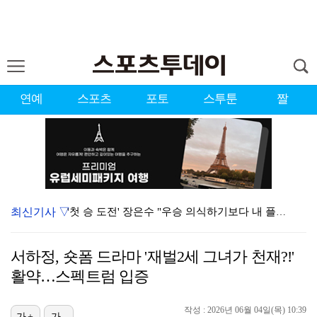
연예
스포츠
포토
스투툰
짤
최신기사 ▽
'첫 승 도전' 장은수 "우승 의식하기보다 내 플레이에…
에스파, 고척돔 입성…공연 시작 40분 만에 첫 인사 …
서하정, 숏폼 드라마 '재벌2세 그녀가 천재?!'
에스파, '쇠맛'부터 '달콤한 맛'까지…고척돔 가득 채…
활약…스펙트럼 입증
블랙핑크, 10주년 행사 논란에 사과 "커뮤니케이션 문…
작성 : 2026년 06월 04일(목) 10:39
가+
가-
에스파 고척돔 공연에 반가운 얼굴…아이들 미연·트와이스…