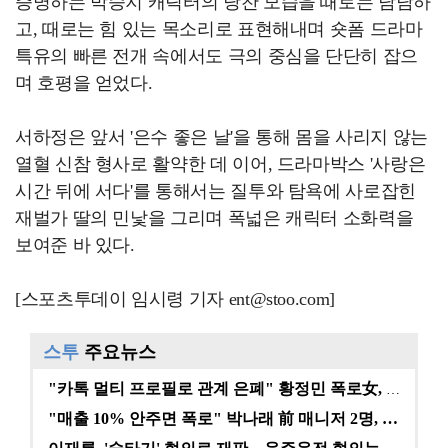
증명하는 박승지 캐릭터의 당찬 모습을 때로는 담담하
고, 때로는 힘 있는 목소리로 표현해내며 숏폼 드라마
특유의 빠른 전개 속에서도 극의 중심을 단단히 잡으
며 호평을 얻었다.
서하정은 앞서 '은수 좋은 날'을 통해 몸을 사리지 않는
열혈 신참 형사로 활약한 데 이어, 드라마박스 '사랑은
시간 뒤에 서다'를 통해서는 질투와 탐욕에 사로잡힌
재벌가 딸의 민낯을 그리며 폭넓은 캐릭터 소화력을
보여준 바 있다.
[스포츠투데이 임시령 기자 ent@stoo.com]
스투
주요뉴스
"카톡 멀티 프로필로 관계 은폐" 황정민 폭로女, 문자…
"매출 10% 안주면 폭로" 박나래 前 매니저 2명, …