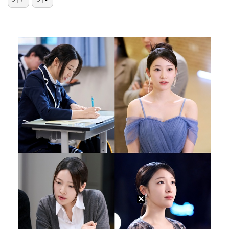
박지민 아나운서 "발리까지 갔는데…'피의 게임2' 출연…
'리그 2연패 정조준' 아스널, 뉴캐슬서 기마랑이스 영…
맨시티 마레스카 감독 "이강인은 훌륭한 선수…아틀레티코…
[ST포토] 이강인, 환하게 웃으며
박미선, 큐브와 전속계약 종료…6년 동행 마무리