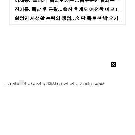
이재룡, '술타기' 혐의로 재판…음주운전 혐의는 미적용…
진아름, 득남 후 근황…출산 후에도 여전한 미모 [스타…
황정민 사생활 논란의 쟁점…잇단 폭로·반박 오가는 소모…