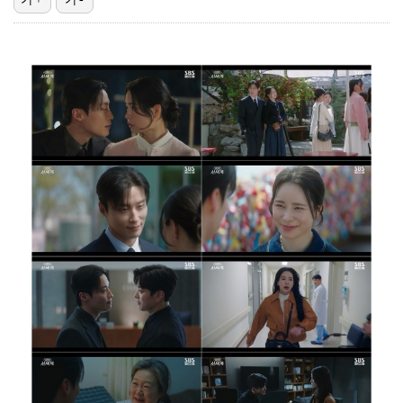
[ST포토] 이예원, 정조준
한정수, 황정민 사생활 논란에 "너무 불공정한 게임"
[ST포토] 김민별, 최종라운드 기대하세요
[ST포토] 이예원, 밝은 미소로 출발
씨야 남규리, 글로벌로…10년 만에 상해 출장 "음반·…