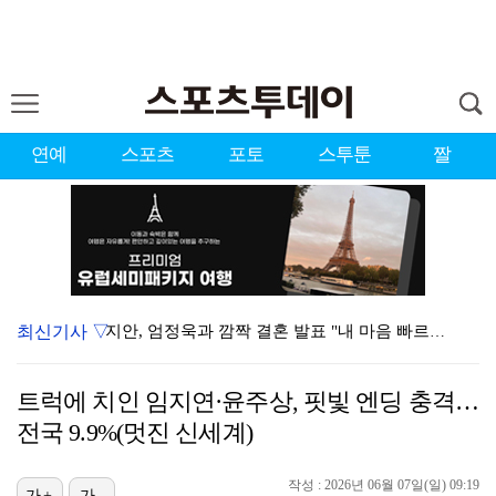
연예
스포츠
포토
스투툰
짤
최신기사 ▽
지안, 엄정욱과 깜짝 결혼 발표 "내 마음 빠르게 사로…
'남자 농구 에이스' 이현중, 뉴올리언스·보스턴 미니캠…
트럭에 치인 임지연·윤주상, 핏빛 엔딩 충격…
고우석, 트리플A서 2이닝 2K 퍼펙트 호투…2경기 연…
전국 9.9%(멋진 신세계)
[ST포토] 서교림, 목표지점까지 정확하게
작성 : 2026년 06월 07일(일) 09:19
[ST포토] 최정원, 강하게 때린다
가+
가-